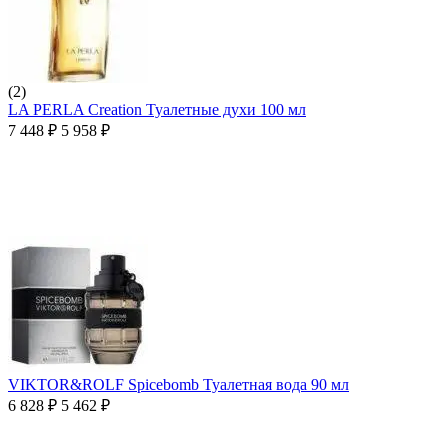
(2)
LA PERLA Creation Туалетные духи 100 мл
7 448
₽
5 958
₽
VIKTOR&ROLF Spicebomb Туалетная вода 90 мл
6 828
₽
5 462
₽