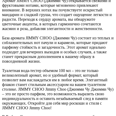
Аромат JIMMY CHOO (Джимми Чу) открывается свежими и
фруктовыми нотами, которые мгновенно привлекают
внимание. В верхних нотах вы почувствуете искристый
мандарин и сладкий груша, что создает ощущение легкости и
радости. Переходя к сердцу аромата, вы обнаружите
цветочные акценты, в которых гармонично сочетаются
жасмин и роза, добавляя элегантности и женственности.
База аромата JIMMY CHOO (Джимми Чу) состоит из теплых и
соблазнительных нот пачули и карамели, которые придают
парфюму стойкость и загадочность. Этот аромат идеально
подходит для вечерних выходов и особых случаев, а также
станет прекрасным дополнением к вашему образу в
повседневной жизни.
Туалетная вода-тестер объемом 100 мл – это не только
великолепный аромат, но и удобный формат, который
позволит вам наслаждаться им в любое время. Элегантный
флакон станет стильным аксессуаром на вашем туалетном
столике. JIMMY CHOO Jimmy Choo (Джимми Чу Джимми Чу)
– это не просто парфюм, это возможность выразить свою
индивидуальность и оставить незабываемый след в памяти
окружающих. Откройте для себя мир роскоши и стиля с
JIMMY CHOO Jimmy Choo!