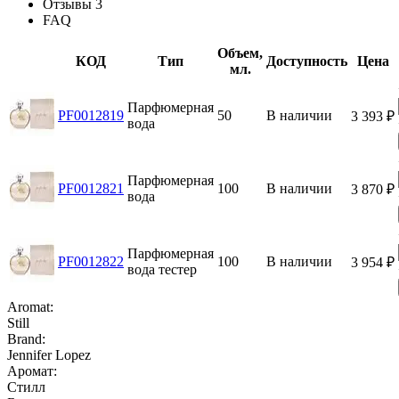
Отзывы
3
FAQ
Объем,
КОД
Тип
Доступность
Цена
мл.
Парфюмерная
PF0012819
50
В наличии
3 393
₽
вода
Парфюмерная
PF0012821
100
В наличии
3 870
₽
вода
Парфюмерная
PF0012822
100
В наличии
3 954
₽
вода тестер
Aromat:
Still
Brand:
Jennifer Lopez
Аромат:
Стилл