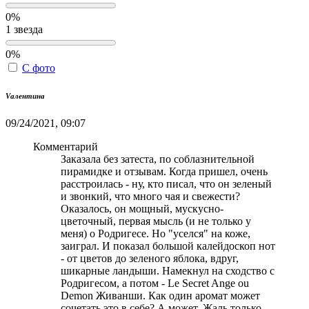
0%
1 звезда
0%
С фото
Vалентина
09/24/2021, 09:07
Комментарий
Заказала без затеста, по соблазнительной
пирамидке и отзывам. Когда пришел, очень
расстроилась - ну, кто писал, что он зеленый
и звонкий, что много чая и свежести?
Оказалось, он мощный, мускусно-
цветочный, первая мысль (и не только у
меня) о Родригесе. Но "уселся" на коже,
заиграл. И показал большой калейдоскоп нот
- от цветов до зеленого яблока, вдруг,
шикарные ландыши. Намекнул на сходство с
Родригесом, а потом - Le Secret Ange ou
Demon Живанши. Как один аромат может
сочетать это в себе? А может. Жаль только,