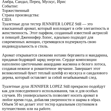
Амбра, Сандал, Перец, Мускус, Ирис
Событие:
Торжественный
Страна производства:
США
Туалетные духи тестер JENNIFER LOPEZ Still — это
изысканный аромат, который воплощает в себе элегантность и
женственность. Этот парфюм, созданный известной актрисой
и певицей Дженнифер Лопес, идеально подходит для
современных женщин, стремящихся подчеркнуть свою
индивидуальность и стиль.
Аромат открывается свежими нотами бергамота и мандарина,
придавая бодрящий заряд энергии. Сердце композиции
наполнено цветочными аккордами жасмина и белого лотоса,
создавая нежное и романтичное звучание. Завершает этот
великолепный букет теплый шлейф из мускуса и сандалового
дерева, который оставляет за собой незабываемый след.
Туалетные духи JENNIFER LOPEZ Still прекрасно подойдут
как для повседневного использования, так и для особых
случаев. Их универсальность позволяет носить аромат в
любое время года, добавляя уверенности и шарма в образ.
Объем 50 мл делает этот тестер идеальным спутником в
путешествиях или на работе.