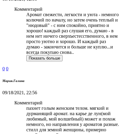
Комментарий
Аромат свежести, легкости и уюта - немного
колючий по началу, но затем очень теплый и
"нюдовый" - с ним спокойно, приятно и
хорошо! каждый раз слушая его, думаю - в
нем нет ничего сверхъестесственного, в нем
просто уютно и хорошо. И каждый раз
думаю - закончится и больше не куплю...и
всегда покупаю снова..
Показать больше
0
0
Мария.Галина
09/18/2021, 22:56
Комментарий
пахнет голым женским телом. мягкий и
дурманящий аромат. на карье де лун(мой
любимый, мой волшебный) может и похож
немного, но направления у ароматов разные.
стилл для земной женщины, примерно