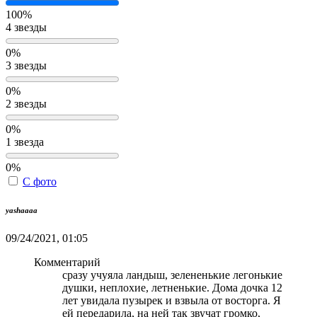
100%
4 звезды
0%
3 звезды
0%
2 звезды
0%
1 звезда
0%
С фото
yashaaaa
09/24/2021, 01:05
Комментарий
сразу учуяла ландыш, зелененькие легонькие
душки, неплохие, летненькие. Дома дочка 12
лет увидала пузырек и взвыла от восторга. Я
ей передарила, на ней так звучат громко,