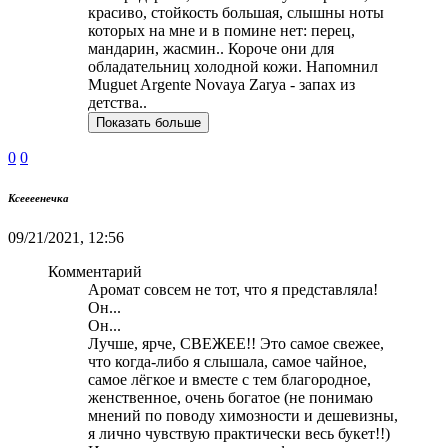
красиво, стойкость большая, слышны ноты
которых на мне и в помине нет: перец,
мандарин, жасмин.. Короче они для
обладательниц холодной кожи. Напомнил
Muguet Argente Novaya Zarya - запах из
детства..
Показать больше
0
0
Ксеееенечка
09/21/2021, 12:56
Комментарий
Аромат совсем не тот, что я представляла!
Он...
Он...
Лучше, ярче, СВЕЖЕЕ!! Это самое свежее,
что когда-либо я слышала, самое чайное,
самое лёгкое и вместе с тем благородное,
женственное, очень богатое (не понимаю
мнений по поводу химозности и дешевизны,
я лично чувствую практически весь букет!!)