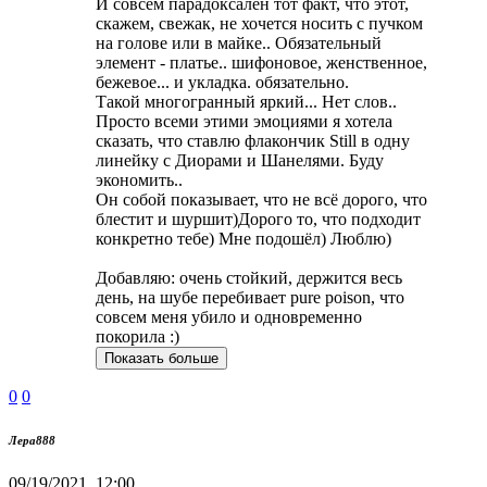
И совсем парадоксален тот факт, что этот,
скажем, свежак, не хочется носить с пучком
на голове или в майке.. Обязательный
элемент - платье.. шифоновое, женственное,
бежевое... и укладка. обязательно.
Такой многогранный яркий... Нет слов..
Просто всеми этими эмоциями я хотела
сказать, что ставлю флакончик Still в одну
линейку с Диорами и Шанелями. Буду
экономить..
Он собой показывает, что не всё дорого, что
блестит и шуршит)Дорого то, что подходит
конкретно тебе) Мне подошёл) Люблю)
Добавляю: очень стойкий, держится весь
день, на шубе перебивает pure poison, что
совсем меня убило и одновременно
покорила :)
Показать больше
0
0
Лера888
09/19/2021, 12:00