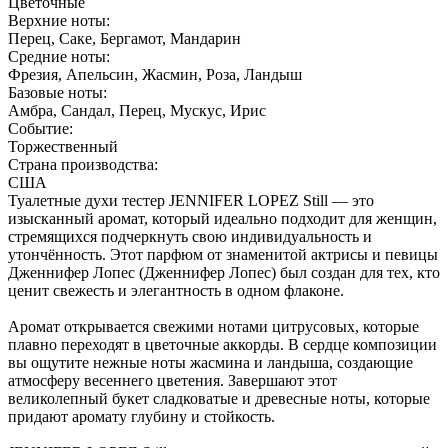
Цветочные
Верхние ноты:
Перец, Саке, Бергамот, Мандарин
Средние ноты:
Фрезия, Апельсин, Жасмин, Роза, Ландыш
Базовые ноты:
Амбра, Сандал, Перец, Мускус, Ирис
Событие:
Торжественный
Страна производства:
США
Туалетные духи тестер JENNIFER LOPEZ Still — это
изысканный аромат, который идеально подходит для женщин,
стремящихся подчеркнуть свою индивидуальность и
утончённость. Этот парфюм от знаменитой актрисы и певицы
Дженнифер Лопес (Дженнифер Лопес) был создан для тех, кто
ценит свежесть и элегантность в одном флаконе.
Аромат открывается свежими нотами цитрусовых, которые
плавно переходят в цветочные аккорды. В сердце композиции
вы ощутите нежные ноты жасмина и ландыша, создающие
атмосферу весеннего цветения. Завершают этот
великолепный букет сладковатые и древесные ноты, которые
придают аромату глубину и стойкость.