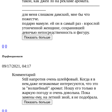
такой, как джей ло на рекламе аромата.
--------------------------------------------------------------
-------------------
для меня слишком дамский, мне бы что
пожестче.
подарю мамуле. ей он в самый раз - взрослой
утонченной женщине, сохранившей
девичью непосредственность и фигуру.
Показать больше
0
0
Перфекционист
09/17/2021, 04:17
Комментарий
Still напротив очень шлейфовый. Когда я в
нем,даже незнакомые интересуются, что это
за "волшебный" аромат. Ношу его только в
жаркую погоду и очень довольна. Пока
замены ему, на летний зной, я не подобрала.
Показать больше
0
0