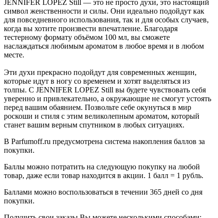
JENNIFER LOPEZ Still — это не просто духи, это настоящий
символ женственности и силы. Они идеально подойдут как
для повседневного использования, так и для особых случаев,
когда вы хотите произвести впечатление. Благодаря
тестерному формату объёмом 100 мл, вы сможете
наслаждаться любимым ароматом в любое время и в любом
месте.
Эти духи прекрасно подойдут для современных женщин,
которые идут в ногу со временем и хотят выделяться из
толпы. С JENNIFER LOPEZ Still вы будете чувствовать себя
уверенно и привлекательно, а окружающие не смогут устоять
перед вашим обаянием. Позвольте себе окунуться в мир
роскоши и стиля с этим великолепным ароматом, который
станет вашим верным спутником в любых ситуациях.
В Parfumoff.ru предусмотрена система накопления баллов за
покупки.
Баллы можно потратить на следующую покупку на любой
товар, даже если товар находится в акции. 1 балл = 1 рубль.
Баллами можно воспользоваться в течении 365 дней со дня
покупки.
Получить свои заказы Вы можете несколькими способами: