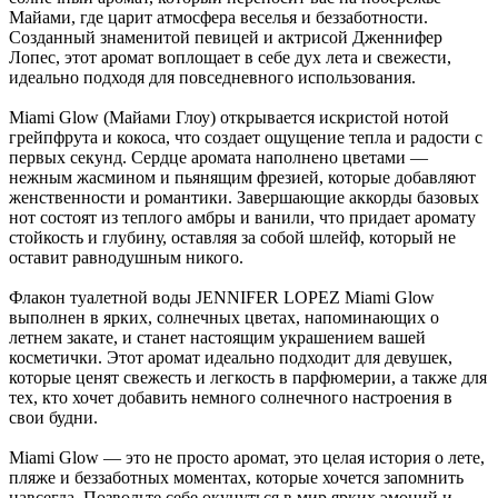
Майами, где царит атмосфера веселья и беззаботности.
Созданный знаменитой певицей и актрисой Дженнифер
Лопес, этот аромат воплощает в себе дух лета и свежести,
идеально подходя для повседневного использования.
Miami Glow (Майами Глоу) открывается искристой нотой
грейпфрута и кокоса, что создает ощущение тепла и радости с
первых секунд. Сердце аромата наполнено цветами —
нежным жасмином и пьянящим фрезией, которые добавляют
женственности и романтики. Завершающие аккорды базовых
нот состоят из теплого амбры и ванили, что придает аромату
стойкость и глубину, оставляя за собой шлейф, который не
оставит равнодушным никого.
Флакон туалетной воды JENNIFER LOPEZ Miami Glow
выполнен в ярких, солнечных цветах, напоминающих о
летнем закате, и станет настоящим украшением вашей
косметички. Этот аромат идеально подходит для девушек,
которые ценят свежесть и легкость в парфюмерии, а также для
тех, кто хочет добавить немного солнечного настроения в
свои будни.
Miami Glow — это не просто аромат, это целая история о лете,
пляже и беззаботных моментах, которые хочется запомнить
навсегда. Позвольте себе окунуться в мир ярких эмоций и