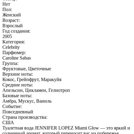
Нет
Пол:
Женский
Возраст:
Взрослый
Год создания:
2005
Категория:
Celebrity
Парфюмер:
Caroline Sabas
Группа:
Фруктовые, Цветочные
Верхние ноты:
Кокос, Грейпфрут, Маракуйя
Средние ноты:
Апельсин, Цикламен, Гелиотроп
Базовые ноты:
Амбра, Мускус, Ваниль
Событие:
Повседневный
Страна производства:
США
Туалетная вода JENNIFER LOPEZ Miami Glow — это яркий и
солнечный аромат, который переносит вас на побережье