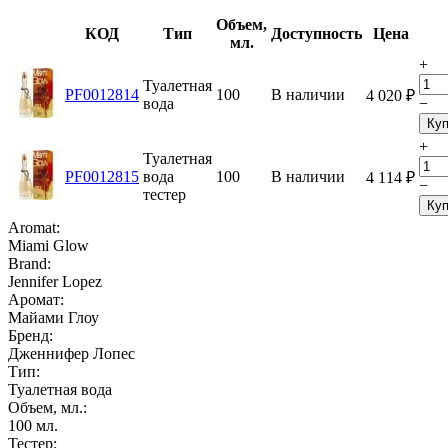
Объем,
КОД
Тип
Доступность
Цена
мл.
+
Туалетная
PF0012814
100
В наличии
4 020
₽
вода
−
Куп
+
Туалетная
PF0012815
вода
100
В наличии
4 114
₽
−
тестер
Куп
Aromat:
Miami Glow
Brand:
Jennifer Lopez
Аромат:
Майами Глоу
Бренд:
Дженнифер Лопес
Тип:
Туалетная вода
Объем, мл.:
100
мл.
Тестер: