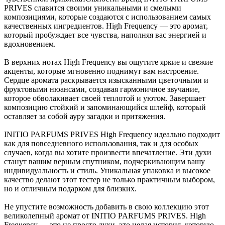
PRIVES славится своими уникальными и смелыми
композициями, которые создаются с использованием самых
качественных ингредиентов. High Frequency — это аромат,
который пробуждает все чувства, наполняя вас энергией и
вдохновением.
В верхних нотах High Frequency вы ощутите яркие и свежие
акценты, которые мгновенно поднимут вам настроение.
Сердце аромата раскрывается изысканными цветочными и
фруктовыми нюансами, создавая гармоничное звучание,
которое обволакивает своей теплотой и уютом. Завершает
композицию стойкий и запоминающийся шлейф, который
оставляет за собой ауру загадки и притяжения.
INITIO PARFUMS PRIVES High Frequency идеально подходит
как для повседневного использования, так и для особых
случаев, когда вы хотите произвести впечатление. Эти духи
станут вашим верным спутником, подчеркивающим вашу
индивидуальность и стиль. Уникальная упаковка и высокое
качество делают этот тестер не только практичным выбором,
но и отличным подарком для близких.
Не упустите возможность добавить в свою коллекцию этот
великолепный аромат от INITIO PARFUMS PRIVES. High
Frequency — это не просто духи, это целая история, которую