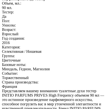
Объем, мл.:
90
мл.
Тестер:
Да
Пол:
Унисекс
Возраст:
Взрослый
Год создания:
2016
Категория:
Селективная / Нишевая
Группа:
Цветочные
Базовые ноты:
Миндаль, Гедион, Магнолия
Событие:
Торжественный
Страна производства:
Франция
Представляем вашему вниманию туалетные духи тестер
INITIO PARFUMS PRIVES High Frequency объемом 90 мл —
это истинное произведение парфюмерного искусства,
способное погрузить вас в мир утонченной элегантности и
чувственной привлекательности. Бренд INITIO PARFUMS