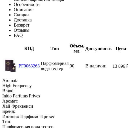
Особенности
Описание
Скидки
Доставка
Возврат
Отзывы
FAQ
Объем,
КОД
Тип
Доступность
Цена
мл.
Парфюмерная
PF0063263
90
В наличии
13 896
вода тестер
Aromat:
High Frequency
Brand:
Initio Parfums Prives
Аромат:
Хай Фреквенси
Бренд:
Инишио Парфюмс Привес
Тип:
Парфюмерная вода тестер