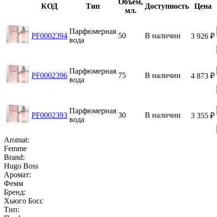
Объем,
КОД
Тип
Доступность
Цена
мл.
Парфюмерная
PF0002394
50
В наличии
3 926
₽
вода
Парфюмерная
PF0002396
75
В наличии
4 873
₽
вода
Парфюмерная
PF0002393
30
В наличии
3 355
₽
вода
Aromat:
Femme
Brand:
Hugo Boss
Аромат:
Фемм
Бренд:
Хьюго Босс
Тип: