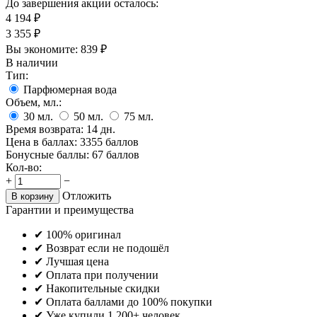
До завершения акции осталось:
4 194
₽
3 355
₽
Вы экономите:
839
₽
В наличии
Тип:
Парфюмерная вода
Объем, мл.:
30
мл.
50
мл.
75
мл.
Время возврата:
14 дн.
Цена в баллах:
3355 баллов
Бонусные баллы:
67 баллов
Кол-во:
+
−
Отложить
В корзину
Гарантии и преимущества
✔ 100% оригинал
✔ Возврат если не подошёл
✔ Лучшая цена
✔ Оплата при получении
✔ Накопительные скидки
✔ Оплата баллами до 100% покупки
✔ Уже купили 1 200+ человек