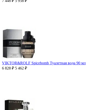
7 448
₽
5 958
₽
VIKTOR&ROLF Spicebomb Туалетная вода 90 мл
6 828
₽
5 462
₽