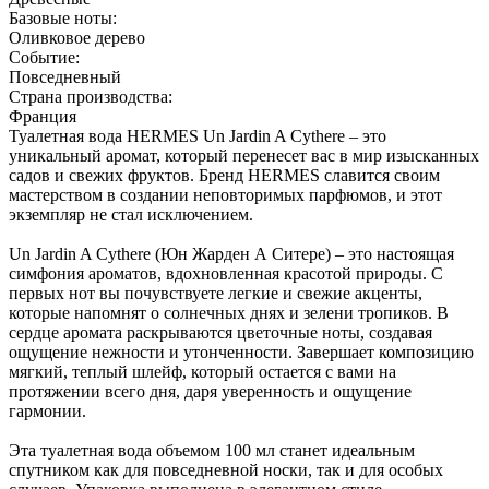
Базовые ноты:
Оливковое дерево
Событие:
Повседневный
Страна производства:
Франция
Туалетная вода HERMES Un Jardin A Cythere – это
уникальный аромат, который перенесет вас в мир изысканных
садов и свежих фруктов. Бренд HERMES славится своим
мастерством в создании неповторимых парфюмов, и этот
экземпляр не стал исключением.
Un Jardin A Cythere (Юн Жарден А Ситере) – это настоящая
симфония ароматов, вдохновленная красотой природы. С
первых нот вы почувствуете легкие и свежие акценты,
которые напомнят о солнечных днях и зелени тропиков. В
сердце аромата раскрываются цветочные ноты, создавая
ощущение нежности и утонченности. Завершает композицию
мягкий, теплый шлейф, который остается с вами на
протяжении всего дня, даря уверенность и ощущение
гармонии.
Эта туалетная вода объемом 100 мл станет идеальным
спутником как для повседневной носки, так и для особых