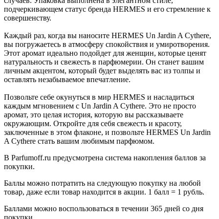
случаев. Упаковка выполнена в элегантном стиле,
подчеркивающем статус бренда HERMES и его стремление к
совершенству.
Каждый раз, когда вы наносите HERMES Un Jardin A Cythere,
вы погружаетесь в атмосферу спокойствия и умиротворения.
Этот аромат идеально подойдет для женщин, которые ценят
натуральность и свежесть в парфюмерии. Он станет вашим
личным акцентом, который будет выделять вас из толпы и
оставлять незабываемое впечатление.
Позвольте себе окунуться в мир HERMES и насладиться
каждым мгновением с Un Jardin A Cythere. Это не просто
аромат, это целая история, которую вы рассказываете
окружающим. Откройте для себя свежесть и красоту,
заключенные в этом флаконе, и позвольте HERMES Un Jardin
A Cythere стать вашим любимым парфюмом.
В Parfumoff.ru предусмотрена система накопления баллов за
покупки.
Баллы можно потратить на следующую покупку на любой
товар, даже если товар находится в акции. 1 балл = 1 рубль.
Баллами можно воспользоваться в течении 365 дней со дня
покупки.