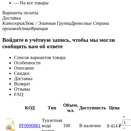
— На все товары
Варианты оплаты
Доставка
Категория
Люкс / Элитная
Группа
Древесные
Страна
производства
Франция
Войдите в учётную запись, чтобы мы могли
сообщить вам об ответе
Список вариантов товара
Особенности
Описание
Скидки
Доставка
Возврат
Отзывы
FAQ
Объем,
КОД
Тип
Доступность
Цена
мл.
+
Туалетная
PF0090881
вода
100
В наличии
8 414
₽
−
тестер