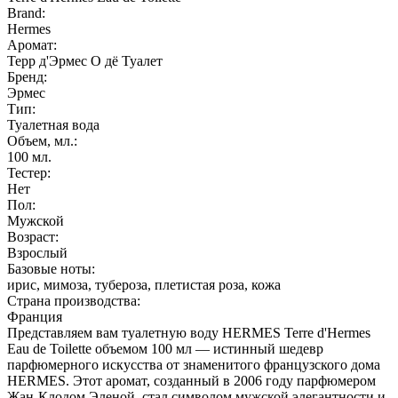
Brand:
Hermes
Аромат:
Терр д'Эрмес О дё Туалет
Бренд:
Эрмес
Тип:
Туалетная вода
Объем, мл.:
100
мл.
Тестер:
Нет
Пол:
Мужской
Возраст:
Взрослый
Базовые ноты:
ирис, мимоза, тубероза, плетистая роза, кожа
Страна производства:
Франция
Представляем вам туалетную воду HERMES Terre d'Hermes
Eau de Toilette объемом 100 мл — истинный шедевр
парфюмерного искусства от знаменитого французского дома
HERMES. Этот аромат, созданный в 2006 году парфюмером
Жан-Клодом Эленой, стал символом мужской элегантности и