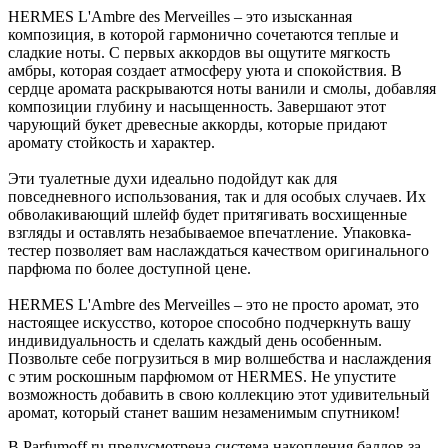
HERMES L'Ambre des Merveilles – это изысканная
композиция, в которой гармонично сочетаются теплые и
сладкие ноты. С первых аккордов вы ощутите мягкость
амбры, которая создает атмосферу уюта и спокойствия. В
сердце аромата раскрываются ноты ванили и смолы, добавляя
композиции глубину и насыщенность. Завершают этот
чарующий букет древесные аккорды, которые придают
аромату стойкость и характер.
Эти туалетные духи идеально подойдут как для
повседневного использования, так и для особых случаев. Их
обволакивающий шлейф будет притягивать восхищенные
взгляды и оставлять незабываемое впечатление. Упаковка-
тестер позволяет вам наслаждаться качеством оригинального
парфюма по более доступной цене.
HERMES L'Ambre des Merveilles – это не просто аромат, это
настоящее искусство, которое способно подчеркнуть вашу
индивидуальность и сделать каждый день особенным.
Позвольте себе погрузиться в мир волшебства и наслаждения
с этим роскошным парфюмом от HERMES. Не упустите
возможность добавить в свою коллекцию этот удивительный
аромат, который станет вашим незаменимым спутником!
В Parfumoff.ru предусмотрена система накопления баллов за