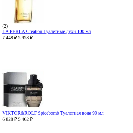
(2)
LA PERLA Creation Туалетные духи 100 мл
7 448
₽
5 958
₽
VIKTOR&ROLF Spicebomb Туалетная вода 90 мл
6 828
₽
5 462
₽