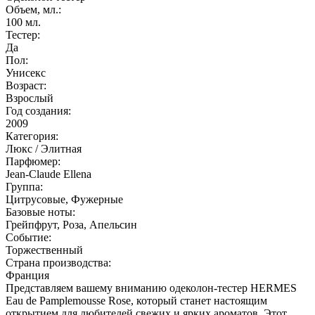
Объем, мл.:
100
мл.
Тестер:
Да
Пол:
Унисекс
Возраст:
Взрослый
Год создания:
2009
Категория:
Люкс / Элитная
Парфюмер:
Jean-Claude Ellena
Группа:
Цитрусовые, Фужерные
Базовые ноты:
Грейпфрут, Роза, Апельсин
Событие:
Торжественный
Страна производства:
Франция
Представляем вашему вниманию одеколон-тестер HERMES
Eau de Pamplemousse Rose, который станет настоящим
открытием для любителей свежих и ярких ароматов. Этот