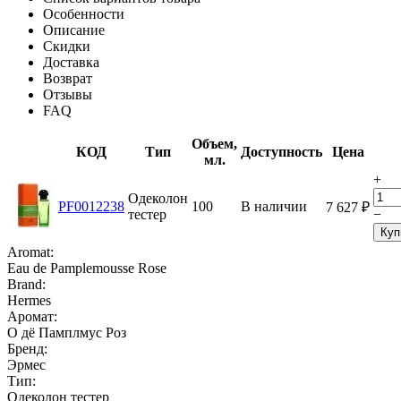
Особенности
Описание
Скидки
Доставка
Возврат
Отзывы
FAQ
Объем,
КОД
Тип
Доступность
Цена
мл.
+
Одеколон
PF0012238
100
В наличии
7 627
₽
тестер
−
Куп
Aromat:
Eau de Pamplemousse Rose
Brand:
Hermes
Аромат:
О дё Памплмус Роз
Бренд:
Эрмес
Тип:
Одеколон тестер