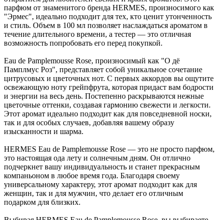
парфюм от знаменитого бренда HERMES, произносимого как
"Эрмес", идеально подходит для тех, кто ценит утонченность
и стиль. Объем в 100 мл позволяет наслаждаться ароматом в
течение длительного времени, а тестер — это отличная
возможность попробовать его перед покупкой.
Eau de Pamplemousse Rose, произносимый как "О дё
Памплмус Роз", представляет собой уникальное сочетание
цитрусовых и цветочных нот. С первых аккордов вы ощутите
освежающую ноту грейпфрута, которая придаст вам бодрости
и энергии на весь день. Постепенно раскрываются нежные
цветочные оттенки, создавая гармонию свежести и легкости.
Этот аромат идеально подходит как для повседневной носки,
так и для особых случаев, добавляя вашему образу
изысканности и шарма.
HERMES Eau de Pamplemousse Rose — это не просто парфюм,
это настоящая ода лету и солнечным дням. Он отлично
подчеркнет вашу индивидуальность и станет прекрасным
компаньоном в любое время года. Благодаря своему
универсальному характеру, этот аромат подходит как для
женщин, так и для мужчин, что делает его отличным
подарком для близких.
Выбирая HERMES Eau de Pamplemousse Rose, вы выбираете