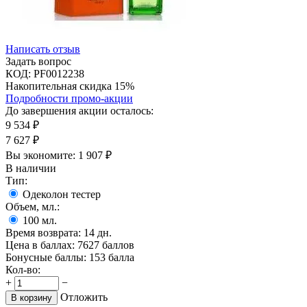
Написать отзыв
Задать вопрос
КОД:
PF0012238
Накопительная скидка 15%
Подробности промо-акции
До завершения акции осталось:
9 534
₽
7 627
₽
Вы экономите:
1 907
₽
В наличии
Тип:
Одеколон тестер
Объем, мл.:
100
мл.
Время возврата:
14 дн.
Цена в баллах:
7627 баллов
Бонусные баллы:
153 балла
Кол-во:
+
−
Отложить
В корзину