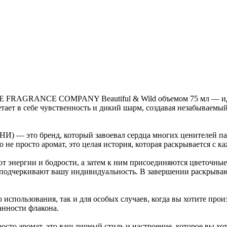
E FRAGRANCE COMPANY Beautiful & Wild объемом 75 мл — идеа
тает в себе чувственность и дикий шарм, создавая незабываемый
 бренд, который завоевал сердца многих ценителей парф
то не просто аромат, это целая история, которая раскрывается с
 энергии и бодрости, а затем к ним присоединяются цветочные 
подчеркивают вашу индивидуальность. В завершении раскрываю
использования, так и для особых случаев, когда вы хотите прои
ранности флакона.
аромат, это ваш личный стиль и настроение, которое вы хоти