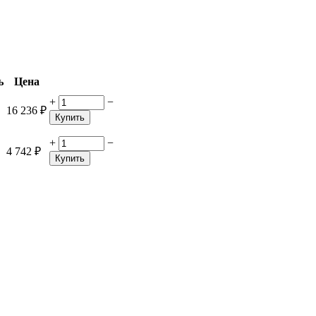
ь
Цена
+
−
16 236
₽
Купить
+
−
4 742
₽
Купить