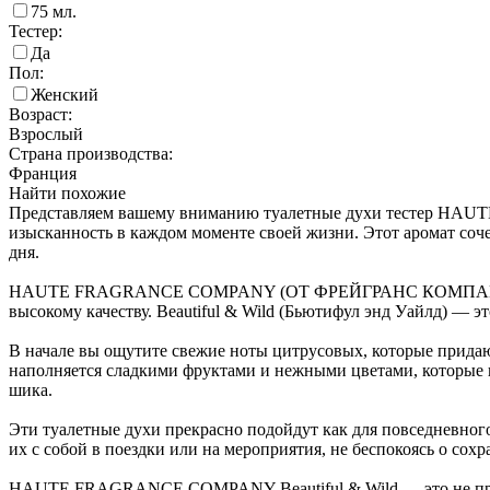
75
мл.
Тестер:
Да
Пол:
Женский
Возраст:
Взрослый
Страна производства:
Франция
Найти похожие
Представляем вашему вниманию туалетные духи тестер HAUT
изысканность в каждом моменте своей жизни. Этот аромат соче
дня.
HAUTE FRAGRANCE COMPANY (ОТ ФРЕЙГРАНС КОМПАНИ) — это
высокому качеству. Beautiful & Wild (Бьютифул энд Уайлд) — э
В начале вы ощутите свежие ноты цитрусовых, которые придают
наполняется сладкими фруктами и нежными цветами, которые 
шика.
Эти туалетные духи прекрасно подойдут как для повседневного 
их с собой в поездки или на мероприятия, не беспокоясь о сох
HAUTE FRAGRANCE COMPANY Beautiful & Wild — это не просто 