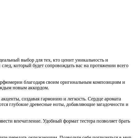
льный выбор для тех, кто ценит уникальность и
 след, который будет сопровождать вас на протяжении всего
юмерии благодаря своим оригинальным композициям и
 каждым новым аккордом.
акценты, создавая гармонию и легкость. Сердце аромата
тся глубокие древесные ноты, добавляющие загадочности и
звести впечатление. Удобный формат тестера позволяет брать
те передать окружающим. Позвольте себе погрузиться в мир