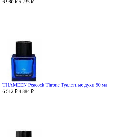
6 980
₽
5 235
₽
THAMEEN Peacock Throne Туалетные духи 50 мл
6 512
₽
4 884
₽