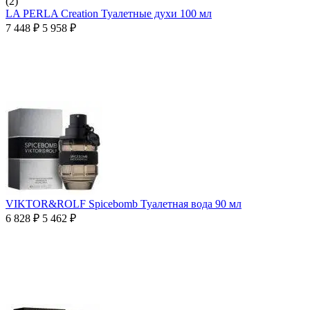
(2)
LA PERLA Creation Туалетные духи 100 мл
7 448
₽
5 958
₽
VIKTOR&ROLF Spicebomb Туалетная вода 90 мл
6 828
₽
5 462
₽