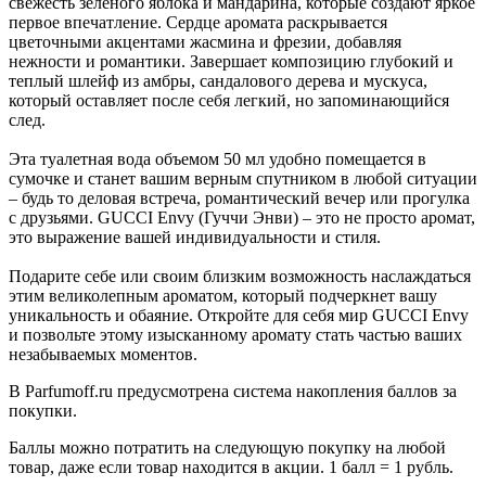
свежесть зеленого яблока и мандарина, которые создают яркое
первое впечатление. Сердце аромата раскрывается
цветочными акцентами жасмина и фрезии, добавляя
нежности и романтики. Завершает композицию глубокий и
теплый шлейф из амбры, сандалового дерева и мускуса,
который оставляет после себя легкий, но запоминающийся
след.
Эта туалетная вода объемом 50 мл удобно помещается в
сумочке и станет вашим верным спутником в любой ситуации
– будь то деловая встреча, романтический вечер или прогулка
с друзьями. GUCCI Envy (Гуччи Энви) – это не просто аромат,
это выражение вашей индивидуальности и стиля.
Подарите себе или своим близким возможность наслаждаться
этим великолепным ароматом, который подчеркнет вашу
уникальность и обаяние. Откройте для себя мир GUCCI Envy
и позвольте этому изысканному аромату стать частью ваших
незабываемых моментов.
В Parfumoff.ru предусмотрена система накопления баллов за
покупки.
Баллы можно потратить на следующую покупку на любой
товар, даже если товар находится в акции. 1 балл = 1 рубль.