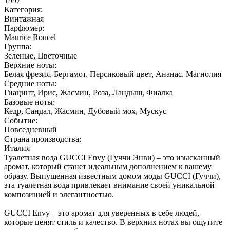
1997
Категория:
Винтажная
Парфюмер:
Maurice Roucel
Группа:
Зеленые, Цветочные
Верхние ноты:
Белая фрезия, Бергамот, Персиковый цвет, Ананас, Магнолия
Средние ноты:
Гиацинт, Ирис, Жасмин, Роза, Ландыш, Фиалка
Базовые ноты:
Кедр, Сандал, Жасмин, Дубовый мох, Мускус
Событие:
Повседневный
Страна производства:
Италия
Туалетная вода GUCCI Envy (Гуччи Энви) – это изысканный
аромат, который станет идеальным дополнением к вашему
образу. Выпущенная известным домом моды GUCCI (Гуччи),
эта туалетная вода привлекает внимание своей уникальной
композицией и элегантностью.
GUCCI Envy – это аромат для уверенных в себе людей,
которые ценят стиль и качество. В верхних нотах вы ощутите