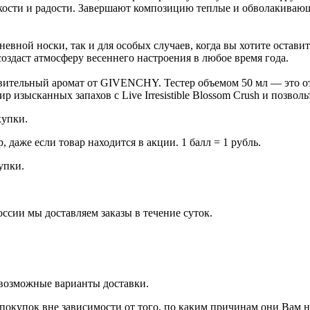
гкости и радости. Завершают композицию теплые и обволакиваю
седневной носки, так и для особых случаев, когда вы хотите оста
оздаст атмосферу весеннего настроения в любое время года.
вительный аромат от GIVENCHY. Тестер объемом 50 мл — это от
 изысканных запахов с Live Irresistible Blossom Crush и позволь
купки.
даже если товар находится в акции. 1 балл = 1 рубль.
купки.
оссии мы доставляем заказы в течение суток.
 возможные варианты доставки.
покупок вне зависимости от того, по каким причинам они Вам 