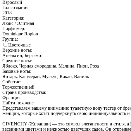
Взрослый
Год создания:
2018
Категория:
Люкс / Элитная
Парфюмер:
Dominique Ropion
Группа:
Цветочные
Верхние ноты:
Апельсин, Бергамот
Средние ноты:
Яблоко, Черная смородина, Малина, Пион, Роза
Базовые ноты:
Янтарь, Кашмеран, Мускус, Какао, Ваниль
Событие:
Торжественный
Страна производства:
Франция
Найти похожие
Представляем вашему вниманию туалетную воду тестер от бренд
женщин, которые хотят подчеркнуть свою индивидуальность и 
GIVENCHY (Живанши) — это символ элегантности и стиля, а Liv
весенними цветами и нежностью цветущих садов. Он открывает