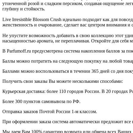
утонченной розой и сладким персиком, создавая ощущение ле
глубину и стойкость.
Live Irresistible Blossom Crush идеально подходит как для пов
женственность и очарование, сделает вас центром внимания и с
Не упустите возможность добавить в свою коллекцию этот уди
насыщенностью аромата, не переплачивая. Откройте для себя мир
В Parfumoff.ru предусмотрена система накопления баллов за по
Баллы можно потратить на следующую покупку на любой товар, 
Баллами можно воспользоваться в течении 365 дней со дня по
Получить свои заказы Вы можете несколькими способами:
Курьерская доставка: более 110 городов России. В 20 городах Р
Более 300 пунктов самовывоза по РФ.
Отправка заказов Почтой России 1-м классом.
При оформлении заказа система автоматически предложит все
Мы даем Вам 100% гарантию возврата или обмена всех Ваших 