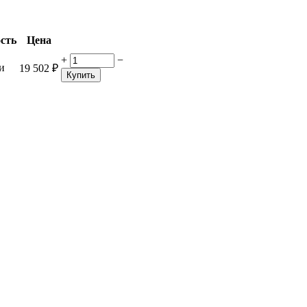
сть
Цена
+
−
и
19 502
₽
Купить