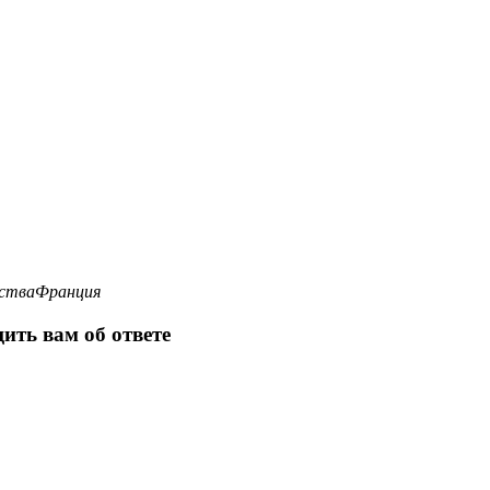
ства
Франция
ить вам об ответе