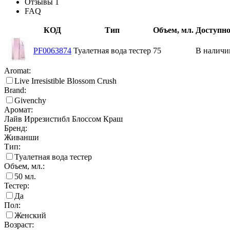
Отзывы
1
FAQ
КОД
Тип
Объем, мл.
Доступно
PF0063874
Туалетная вода тестер
75
В наличи
Aromat:
Live Irresistible Blossom Crush
Brand:
Givenchy
Аромат:
Лайв Иррезистибл Блоссом Краш
Бренд:
Живанши
Тип:
Туалетная вода тестер
Объем, мл.:
50
мл.
Тестер:
Да
Пол:
Женский
Возраст: