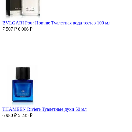
BVLGARI Pour Homme Туалетная вода тестер 100 мл
7 507
₽
6 006
₽
THAMEEN Riviere Туалетные духи 50 мл
6 980
₽
5 235
₽