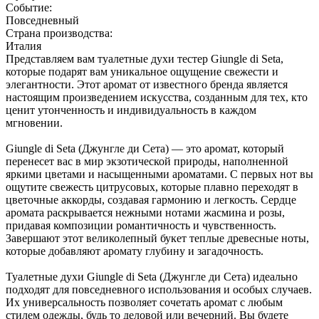
Событие:
Повседневный
Страна производства:
Италия
Представляем вам туалетные духи тестер Giungle di Seta,
которые подарят вам уникальное ощущение свежести и
элегантности. Этот аромат от известного бренда является
настоящим произведением искусства, созданным для тех, кто
ценит утонченность и индивидуальность в каждом
мгновении.
Giungle di Seta (Джунгле ди Сета) — это аромат, который
перенесет вас в мир экзотической природы, наполненной
яркими цветами и насыщенными ароматами. С первых нот вы
ощутите свежесть цитрусовых, которые плавно переходят в
цветочные аккорды, создавая гармонию и легкость. Сердце
аромата раскрывается нежными нотами жасмина и розы,
придавая композиции романтичность и чувственность.
Завершают этот великолепный букет теплые древесные ноты,
которые добавляют аромату глубину и загадочность.
Туалетные духи Giungle di Seta (Джунгле ди Сета) идеально
подходят для повседневного использования и особых случаев.
Их универсальность позволяет сочетать аромат с любым
стилем одежды, будь то деловой или вечерний. Вы будете