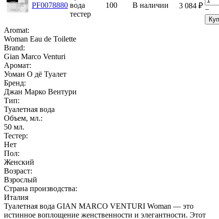
PF0078880
вода
100
В наличии
3 084
₽
−
тестер
Куп
Aromat:
Woman Eau de Toilette
Brand:
Gian Marco Venturi
Аромат:
Уоман О дё Туалет
Бренд:
Джан Марко Вентури
Тип:
Туалетная вода
Объем, мл.:
50
мл.
Тестер:
Нет
Пол:
Женский
Возраст:
Взрослый
Страна производства:
Италия
Туалетная вода GIAN MARCO VENTURI Woman — это
истинное воплощение женственности и элегантности. Этот