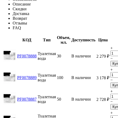
Описание
Скидки
Доставка
Возврат
Отзывы
FAQ
Объем,
КОД
Тип
Доступность
Цена
мл.
+
Туалетная
PF0078888
30
В наличии
2 279
₽
вода
−
Куп
+
Туалетная
PF0078889
100
В наличии
3 178
₽
вода
−
Куп
+
Туалетная
PF0078887
50
В наличии
2 728
₽
вода
−
Куп
+
Туалетная