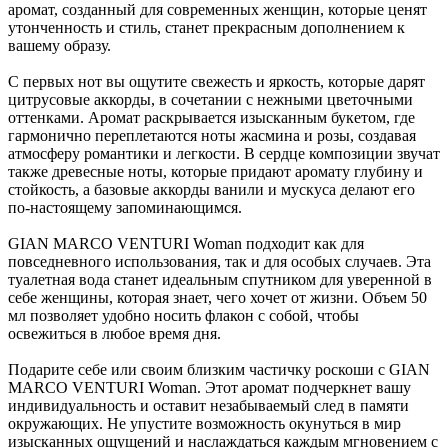
аромат, созданный для современных женщин, которые ценят
утонченность и стиль, станет прекрасным дополнением к
вашему образу.
С первых нот вы ощутите свежесть и яркость, которые дарят
цитрусовые аккорды, в сочетании с нежными цветочными
оттенками. Аромат раскрывается изысканным букетом, где
гармонично переплетаются ноты жасмина и розы, создавая
атмосферу романтики и легкости. В сердце композиции звучат
также древесные ноты, которые придают аромату глубину и
стойкость, а базовые аккорды ванили и мускуса делают его
по-настоящему запоминающимся.
GIAN MARCO VENTURI Woman подходит как для
повседневного использования, так и для особых случаев. Эта
туалетная вода станет идеальным спутником для уверенной в
себе женщины, которая знает, чего хочет от жизни. Объем 50
мл позволяет удобно носить флакон с собой, чтобы
освежиться в любое время дня.
Подарите себе или своим близким частичку роскоши с GIAN
MARCO VENTURI Woman. Этот аромат подчеркнет вашу
индивидуальность и оставит незабываемый след в памяти
окружающих. Не упустите возможность окунуться в мир
изысканных ощущений и наслаждаться каждым мгновением с