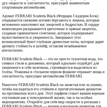
дух скорости и элегантности, присущий знаменитым
спортивным автомобилям.
Аромат FERRARI Scuderia Black (Феррари Скудерия Блэк)
открывается свежими нотами бергамота и лимона, которые
мгновенно наполняют вас энергией и бодростью. В сердце
композиции раскрываются цветочные и пряные акценты,
создавая гармоничное сочетание, которое подчеркивает
мужественность и уверенность. Завершают этот
великолепный букет глубокие древесные ноты, которые дарят
аромату стойкость и шлейф, оставляя незабываемое
впечатление.
FERRARI Scuderia Black — это не просто туалетная вода, это
символ стиля и динамики, который идеально подойдет для
уверенного в себе мужчины, стремящегося выделяться из
толпы. Упаковка в стильном черном флаконе отражает мощь и
элегантность, присущие автомобилям FERRARI.
Нанесите FERRARI Scuderia Black на запястья или за ушами,
чтобы насладиться его стойким и притягательным ароматом
на протяжении всего дня. Этот парфюм станет вашим верным
спутником как в повседневной жизни, так и на особых
мероприятиях. Откройте для себя мир скорости и роскоши с
FERRARI Scuderia Black — вашим идеальным ароматом для