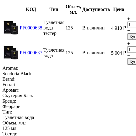
Объем,
КОД
Тип
Доступность
Цена
мл.
+
Туалетная
PF0009638
вода
125
В наличии
4 910
₽
−
тестер
Куп
+
Туалетная
PF0009637
125
В наличии
5 004
₽
вода
−
Куп
Aromat:
Scuderia Black
Brand:
Ferrari
Аромат:
Скутерия Блэк
Бренд:
Феррари
Тип:
Туалетная вода
Объем, мл.:
125
мл.
Тестер: