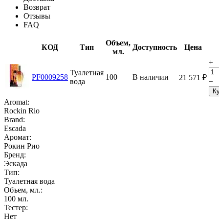
Возврат
Отзывы
FAQ
Объем,
КОД
Тип
Доступность
Цена
мл.
+
Туалетная
PF0009258
100
В наличии
21 571
₽
вода
−
К
Aromat:
Rockin Rio
Brand:
Escada
Аромат:
Рокин Рио
Бренд:
Эскада
Тип:
Туалетная вода
Объем, мл.:
100
мл.
Тестер:
Нет