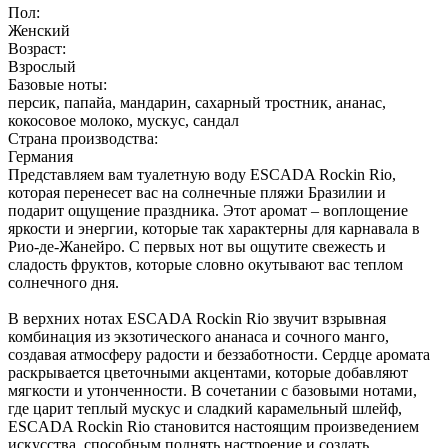
Пол:
Женский
Возраст:
Взрослый
Базовые ноты:
персик, папайа, мандарин, сахарный тростник, ананас,
кокосовое молоко, мускус, сандал
Страна производства:
Германия
Представляем вам туалетную воду ESCADA Rockin Rio,
которая перенесет вас на солнечные пляжи Бразилии и
подарит ощущение праздника. Этот аромат – воплощение
яркости и энергии, которые так характерны для карнавала в
Рио-де-Жанейро. С первых нот вы ощутите свежесть и
сладость фруктов, которые словно окутывают вас теплом
солнечного дня.
В верхних нотах ESCADA Rockin Rio звучит взрывная
комбинация из экзотического ананаса и сочного манго,
создавая атмосферу радости и беззаботности. Сердце аромата
раскрывается цветочными акцентами, которые добавляют
мягкости и утонченности. В сочетании с базовыми нотами,
где царит теплый мускус и сладкий карамельный шлейф,
ESCADA Rockin Rio становится настоящим произведением
искусства, способным поднять настроение и создать