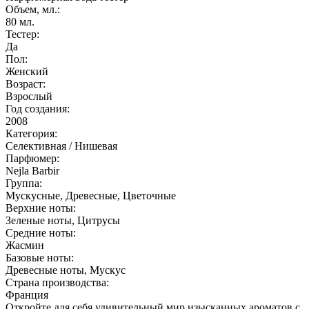
Объем, мл.:
80
мл.
Тестер:
Да
Пол:
Женский
Возраст:
Взрослый
Год создания:
2008
Категория:
Селективная / Нишевая
Парфюмер:
Nejla Barbir
Группа:
Мускусные, Древесные, Цветочные
Верхние ноты:
Зеленые ноты, Цитрусы
Средние ноты:
Жасмин
Базовые ноты:
Древесные ноты, Мускус
Страна производства:
Франция
Откройте для себя удивительный мир изысканных ароматов с