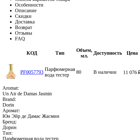
Особенности
Описание
Скидки
Доставка
Возврат
Отзывы
FAQ
Объем,
КОД
Тип
Доступность
Цена
мл.
Парфюмерная
PF0057793
80
В наличии
11 076
вода тестер
Aromat:
Un Air de Damas Jasmin
Brand:
Dorin
Аромат:
Юн Эйр де Дамас Жасмин
Бренд:
Дорин
Тип:
Парфюмерная вода тестер