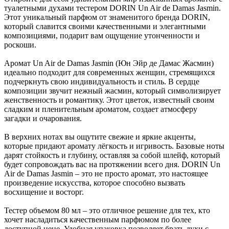
туалетными духами тестером DORIN Un Air de Damas Jasmin.
Этот уникальный парфюм от знаменитого бренда DORIN,
который славится своими качественными и элегантными
композициями, подарит вам ощущение утонченности и
роскоши.
Аромат Un Air de Damas Jasmin (Юн Эйр де Дамас Жасмин)
идеально подходит для современных женщин, стремящихся
подчеркнуть свою индивидуальность и стиль. В сердце
композиции звучит нежный жасмин, который символизирует
женственность и романтику. Этот цветок, известный своим
сладким и пленительным ароматом, создает атмосферу
загадки и очарования.
В верхних нотах вы ощутите свежие и яркие акценты,
которые придают аромату лёгкость и игривость. Базовые ноты
дарят стойкость и глубину, оставляя за собой шлейф, который
будет сопровождать вас на протяжении всего дня. DORIN Un
Air de Damas Jasmin – это не просто аромат, это настоящее
произведение искусства, которое способно вызвать
восхищение и восторг.
Тестер объемом 80 мл – это отличное решение для тех, кто
хочет насладиться качественным парфюмом по более
доступной цене. Удобная упаковка позволяет брать духи с