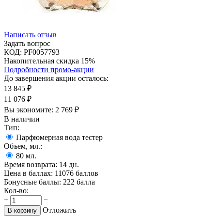
Написать отзыв
Задать вопрос
КОД:
PF0057793
Накопительная скидка 15%
Подробности промо-акции
До завершения акции осталось:
13 845
₽
11 076
₽
Вы экономите:
2 769
₽
В наличии
Тип:
Парфюмерная вода тестер
Объем, мл.:
80
мл.
Время возврата:
14 дн.
Цена в баллах:
11076 баллов
Бонусные баллы:
222 балла
Кол-во:
+
−
Отложить
В корзину