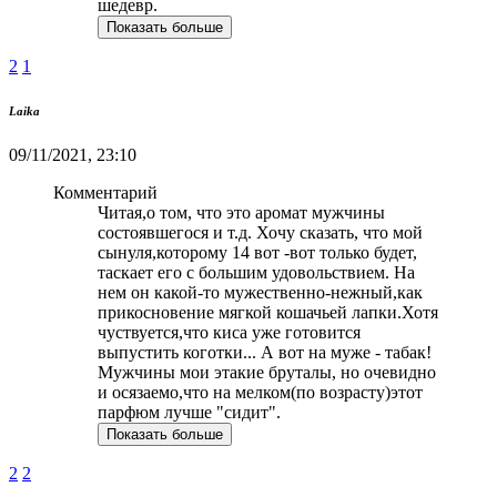
шедевр.
Показать больше
2
1
Laika
09/11/2021, 23:10
Комментарий
Читая,о том, что это аромат мужчины
состоявшегося и т.д. Хочу сказать, что мой
сынуля,которому 14 вот -вот только будет,
таскает его с большим удовольствием. На
нем он какой-то мужественно-нежный,как
прикосновение мягкой кошачьей лапки.Хотя
чуствуется,что киса уже готовится
выпустить коготки... А вот на муже - табак!
Мужчины мои этакие бруталы, но очевидно
и осязаемо,что на мелком(по возрасту)этот
парфюм лучше "сидит".
Показать больше
2
2