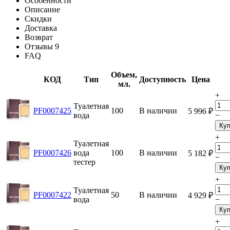
Особенности
Описание
Скидки
Доставка
Возврат
Отзывы
9
FAQ
Объем,
КОД
Тип
Доступность
Цена
мл.
+
Туалетная
PF0007425
100
В наличии
5 996
₽
вода
−
Куп
+
Туалетная
PF0007426
вода
100
В наличии
5 182
₽
−
тестер
Куп
+
Туалетная
PF0007422
50
В наличии
4 929
₽
вода
−
Куп
+