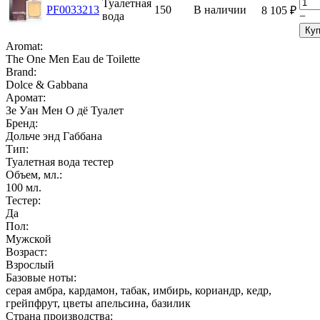
Туалетная
PF0033213
150
В наличии
8 105
₽
вода
−
Куп
Aromat:
The One Men Eau de Toilette
Brand:
Dolce & Gabbana
Аромат:
Зе Уан Мен О дё Туалет
Бренд:
Дольче энд Габбана
Тип:
Туалетная вода тестер
Объем, мл.:
100
мл.
Тестер:
Да
Пол:
Мужской
Возраст:
Взрослый
Базовые ноты:
серая амбра, кардамон, табак, имбирь, кориандр, кедр,
грейпфрут, цветы апельсина, базилик
Страна производства: