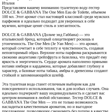
Италия
Представляем вашему вниманию туалетную воду-тестер
DOLCE & GABBANA The One Men Eau de Toilette, объемом
100 мл. Этот аромат стал настоящей классикой среди мужских
парфюмов и идеально подходит для уверенных в себе
мужчин, которые ценят стиль и элегантность.
DOLCE & GABBANA (Дольче энд Габбана) — это
итальянский бренд, который олицетворяет роскошь и
утонченность. The One Men (Зе Уан Мен) — это аромат,
который сочетает в себе теплоту и чувственность, создавая
неповторимый образ. Верхние ноты парфюма раскрываются
свежими акцентами грейпфрута и базилика, что придаёт ему
яркость и энергичность. Сердце аромата наполнено пряными
нотами имбиря и кардамона, которые добавляют глубину и
характер, а базовые ноты табака, амбры и древесины создают
стойкий и запоминающийся шлейф.
Эта туалетная вода станет отличным выбором как для
повседневного использования, так и для особых случаев. Она
идеально подчеркнёт вашу индивидуальность и сделает вас
центром внимания в любой обстановке. Тестер DOLCE &
GABBANA The One Men — это не только возможность
насладиться качественным ароматом, но и выгодное
предложение, позволяющее сэкономить без потери в качестве.