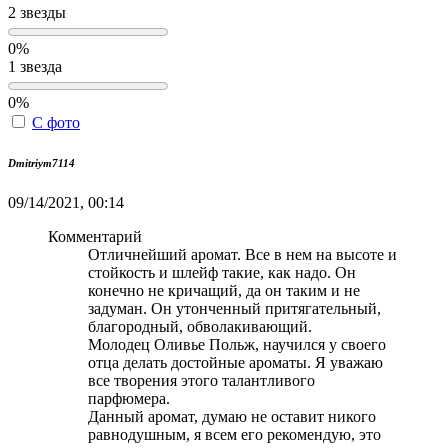
2 звезды
0%
1 звезда
0%
С фото
Dmitriym7114
09/14/2021, 00:14
Комментарий
Отличнейший аромат. Все в нем на высоте и
стойкость и шлейф такие, как надо. Он
конечно не кричащий, да он таким и не
задуман. Он утонченный притягательный,
благородный, обволакивающий.
Молодец Оливье Польж, научился у своего
отца делать достойные ароматы. Я уважаю
все творения этого талантливого
парфюмера.
Данный аромат, думаю не оставит никого
равнодушным, я всем его рекомендую, это