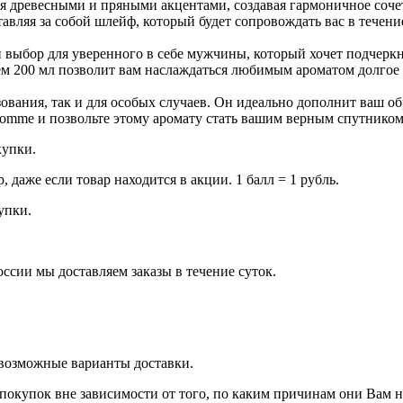
ся древесными и пряными акцентами, создавая гармоничное соч
авляя за собой шлейф, который будет сопровождать вас в течение
бор для уверенного в себе мужчины, который хочет подчеркну
ъем 200 мл позволит вам наслаждаться любимым ароматом долгое 
вания, так и для особых случаев. Он идеально дополнит ваш об
mme и позвольте этому аромату стать вашим верным спутником
купки.
даже если товар находится в акции. 1 балл = 1 рубль.
купки.
оссии мы доставляем заказы в течение суток.
 возможные варианты доставки.
покупок вне зависимости от того, по каким причинам они Вам 