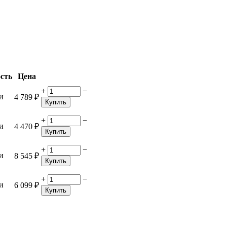
сть
Цена
+
−
и
4 789
₽
Купить
+
−
и
4 470
₽
Купить
+
−
и
8 545
₽
Купить
+
−
и
6 099
₽
Купить