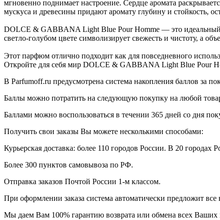
мгновенно поднимает настроение. Сердце аромата раскрывает
мускуса и древесины придают аромату глубину и стойкость, ост
DOLCE & GABBANA Light Blue Pour Homme — это идеальный вы
светло-голубом цвете символизирует свежесть и чистоту, а об
Этот парфюм отлично подходит как для повседневного использо
Откройте для себя мир DOLCE & GABBANA Light Blue Pour Ho
В Parfumoff.ru предусмотрена система накопления баллов за по
Баллы можно потратить на следующую покупку на любой товар, 
Баллами можно воспользоваться в течении 365 дней со дня по
Получить свои заказы Вы можете несколькими способами:
Курьерская доставка: более 110 городов России. В 20 городах Р
Более 300 пунктов самовывоза по РФ.
Отправка заказов Почтой России 1-м классом.
При оформлении заказа система автоматически предложит все
Мы даем Вам 100% гарантию возврата или обмена всех Ваших 