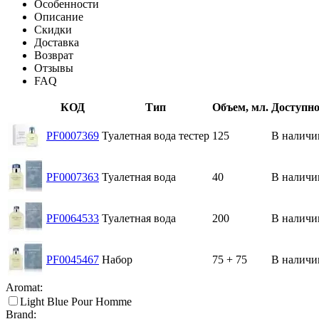
Особенности
Описание
Скидки
Доставка
Возврат
Отзывы
FAQ
КОД
Тип
Объем, мл.
Доступно
PF0007369
Туалетная вода тестер
125
В наличи
PF0007363
Туалетная вода
40
В наличи
PF0064533
Туалетная вода
200
В наличи
PF0045467
Набор
75 + 75
В наличи
Aromat:
Light Blue Pour Homme
Brand: