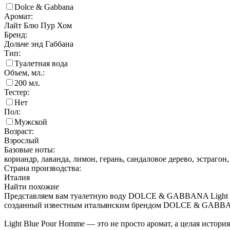
Dolce & Gabbana
Аромат:
Лайт Блю Пур Хом
Бренд:
Дольче энд Габбана
Тип:
Туалетная вода
Объем, мл.:
200
мл.
Тестер:
Нет
Пол:
Мужской
Возраст:
Взрослый
Базовые ноты:
кориандр, лаванда, лимон, герань, сандаловое дерево, эстрагон,
Страна производства:
Италия
Найти похожие
Представляем вам туалетную воду DOLCE & GABBANA Light Bl
созданный известным итальянским брендом DOLCE & GABBANA,
Light Blue Pour Homme — это не просто аромат, а целая истор