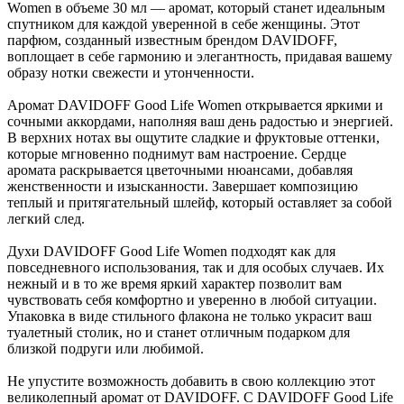
Women в объеме 30 мл — аромат, который станет идеальным
спутником для каждой уверенной в себе женщины. Этот
парфюм, созданный известным брендом DAVIDOFF,
воплощает в себе гармонию и элегантность, придавая вашему
образу нотки свежести и утонченности.
Аромат DAVIDOFF Good Life Women открывается яркими и
сочными аккордами, наполняя ваш день радостью и энергией.
В верхних нотах вы ощутите сладкие и фруктовые оттенки,
которые мгновенно поднимут вам настроение. Сердце
аромата раскрывается цветочными нюансами, добавляя
женственности и изысканности. Завершает композицию
теплый и притягательный шлейф, который оставляет за собой
легкий след.
Духи DAVIDOFF Good Life Women подходят как для
повседневного использования, так и для особых случаев. Их
нежный и в то же время яркий характер позволит вам
чувствовать себя комфортно и уверенно в любой ситуации.
Упаковка в виде стильного флакона не только украсит ваш
туалетный столик, но и станет отличным подарком для
близкой подруги или любимой.
Не упустите возможность добавить в свою коллекцию этот
великолепный аромат от DAVIDOFF. С DAVIDOFF Good Life