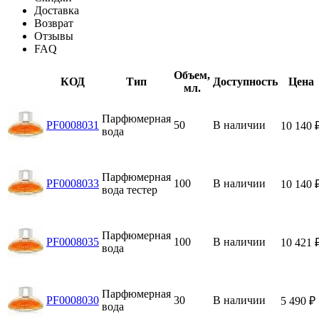
Доставка
Возврат
Отзывы
FAQ
Объем,
КОД
Тип
Доступность
Цена
мл.
Парфюмерная
PF0008031
50
В наличии
10 140
вода
Парфюмерная
PF0008033
100
В наличии
10 140
вода тестер
Парфюмерная
PF0008035
100
В наличии
10 421
вода
Парфюмерная
PF0008030
30
В наличии
5 490
₽
вода