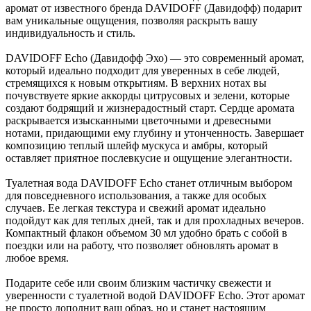
аромат от известного бренда DAVIDOFF (Давидофф) подарит
вам уникальные ощущения, позволяя раскрыть вашу
индивидуальность и стиль.
DAVIDOFF Echo (Давидофф Эхо) — это современный аромат,
который идеально подходит для уверенных в себе людей,
стремящихся к новым открытиям. В верхних нотах вы
почувствуете яркие аккорды цитрусовых и зелени, которые
создают бодрящий и жизнерадостный старт. Сердце аромата
раскрывается изысканными цветочными и древесными
нотами, придающими ему глубину и утонченность. Завершает
композицию теплый шлейф мускуса и амбры, который
оставляет приятное послевкусие и ощущение элегантности.
Туалетная вода DAVIDOFF Echo станет отличным выбором
для повседневного использования, а также для особых
случаев. Ее легкая текстура и свежий аромат идеально
подойдут как для теплых дней, так и для прохладных вечеров.
Компактный флакон объемом 30 мл удобно брать с собой в
поездки или на работу, что позволяет обновлять аромат в
любое время.
Подарите себе или своим близким частичку свежести и
уверенности с туалетной водой DAVIDOFF Echo. Этот аромат
не просто дополнит ваш образ, но и станет настоящим