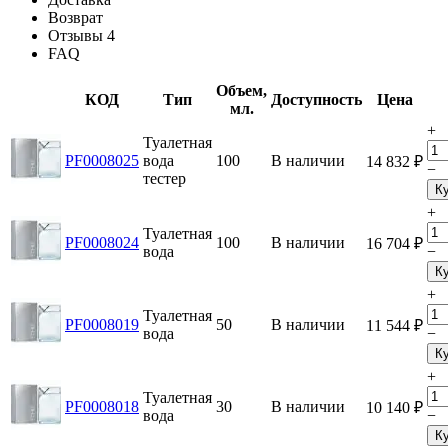
Возврат
Отзывы
4
FAQ
Объем,
КОД
Тип
Доступность
Цена
мл.
+
Туалетная
PF0008025
вода
100
В наличии
14 832
₽
−
тестер
К
+
Туалетная
PF0008024
100
В наличии
16 704
₽
вода
−
К
+
Туалетная
PF0008019
50
В наличии
11 544
₽
вода
−
К
+
Туалетная
PF0008018
30
В наличии
10 140
₽
вода
−
К