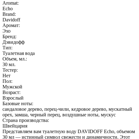
Aromat:
Echo
Brand:
Davidoff
Аромат:
Эхо
Бренд:
Дэвидофф
Тип:
Туалетная вода
Объем, мл.:
30
мл.
Тестер:
Нет
Пол:
Мужской
Возраст:
Взрослый
Базовые ноты:
сандаловое дерево, перец-чили, кедровое дерево, мускатный
орех, замша, черный перец, воздушные ноты, мускус
Страна производства:
Швейцария
Представляем вам туалетную воду DAVIDOFF Echo, объемом
30 мл — истинный символ свежести и динамичности. Этот