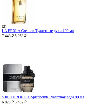
(2)
LA PERLA Creation Туалетные духи 100 мл
7 448
₽
5 958
₽
VIKTOR&ROLF Spicebomb Туалетная вода 90 мл
6 828
₽
5 462
₽