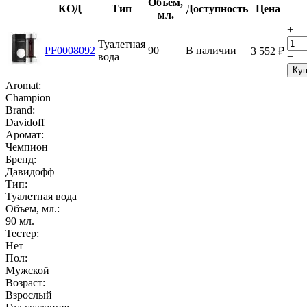
Объем,
КОД
Тип
Доступность
Цена
мл.
+
Туалетная
PF0008092
90
В наличии
3 552
₽
вода
−
Куп
Aromat:
Champion
Brand:
Davidoff
Аромат:
Чемпион
Бренд:
Давидофф
Тип:
Туалетная вода
Объем, мл.:
90
мл.
Тестер:
Нет
Пол:
Мужской
Возраст:
Взрослый