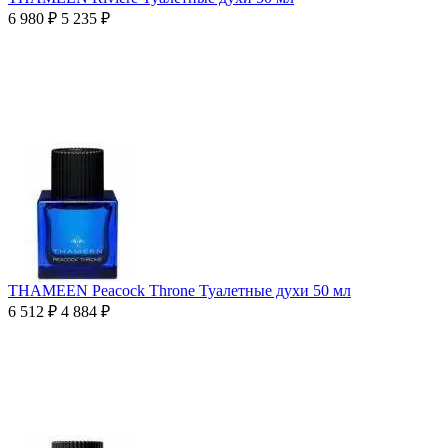
6 980
₽
5 235
₽
THAMEEN Peacock Throne Туалетные духи 50 мл
6 512
₽
4 884
₽