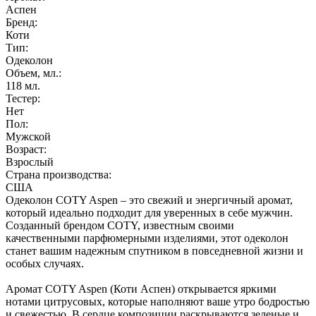
Аспен
Бренд:
Коти
Тип:
Одеколон
Объем, мл.:
118
мл.
Тестер:
Нет
Пол:
Мужской
Возраст:
Взрослый
Страна производства:
США
Одеколон COTY Aspen – это свежий и энергичный аромат,
который идеально подходит для уверенных в себе мужчин.
Созданный брендом COTY, известным своими
качественными парфюмерными изделиями, этот одеколон
станет вашим надежным спутником в повседневной жизни и
особых случаях.
Аромат COTY Aspen (Коти Аспен) открывается яркими
нотами цитрусовых, которые наполняют ваше утро бодростью
и свежестью. В сердце композиции раскрываются зеленые и