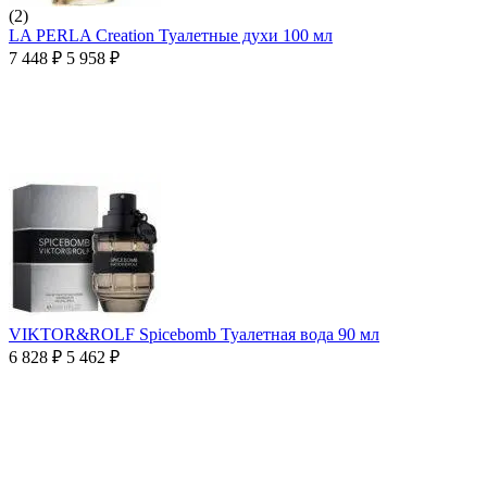
(2)
LA PERLA Creation Туалетные духи 100 мл
7 448
₽
5 958
₽
VIKTOR&ROLF Spicebomb Туалетная вода 90 мл
6 828
₽
5 462
₽