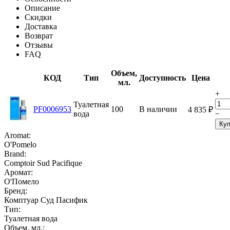
Описание
Скидки
Доставка
Возврат
Отзывы
FAQ
Объем,
КОД
Тип
Доступность
Цена
мл.
+
Туалетная
PF0006953
100
В наличии
4 835
₽
вода
−
Куп
Aromat:
O'Pomelo
Brand:
Comptoir Sud Pacifique
Аромат:
О'Помело
Бренд:
Комптуар Суд Пасифик
Тип:
Туалетная вода
Объем, мл.: