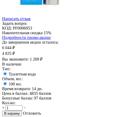
Написать отзыв
Задать вопрос
КОД:
PF0006953
Накопительная скидка 15%
Подробности промо-акции
До завершения акции осталось:
6 044
₽
4 835
₽
Вы экономите:
1 209
₽
В наличии
Тип:
Туалетная вода
Объем, мл.:
100
мл.
Время возврата:
14 дн.
Цена в баллах:
4835 баллов
Бонусные баллы:
97 баллов
Кол-во:
+
−
Отложить
В корзину