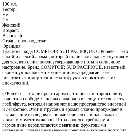
100
мл.
Тестер:
Нет
Пол:
Женский
Возраст:
Взрослый
Страна производства:
Франция
Туалетная вода COMPTOIR SUD PACIFIQUE O'Pomelo — это
яркий и свежий аромат, который станет идеальным спутником
для тех, кто ценит жизнеутверждающие ноты и солнечное
настроение. Бренд COMPTOIR SUD PACIFIQUE, известный
своими уникальными композициями, предлагает вам
погрузиться в мир тропических фруктов и экзотических
впечатлений.
O'Pomelo — это не просто аромат, это целая история о лете,
радости и свободе. С первых аккордов вы ощутите свежесть
грейпфрута, который наполняет ваше пространство энергией
и легкостью. Этот цитрусовый аромат словно пробуждает в
вас желание исследовать новые горизонты и наслаждаться
каждым моментом жизни. Ноты сочного грейпфрута
гармонично переплетаются с мягкими фруктовыми
оттенками, создавая уникальное сочетание, которое подходит