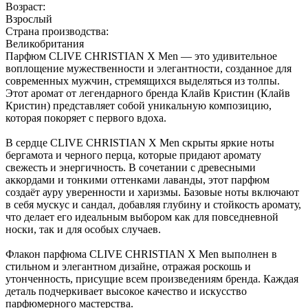
Возраст:
Взрослый
Страна производства:
Великобритания
Парфюм CLIVE CHRISTIAN X Men — это удивительное
воплощение мужественности и элегантности, созданное для
современных мужчин, стремящихся выделяться из толпы.
Этот аромат от легендарного бренда Клайв Кристин (Клайв
Кристин) представляет собой уникальную композицию,
которая покоряет с первого вдоха.
В сердце CLIVE CHRISTIAN X Men скрыты яркие ноты
бергамота и черного перца, которые придают аромату
свежесть и энергичность. В сочетании с древесными
аккордами и тонкими оттенками лаванды, этот парфюм
создаёт ауру уверенности и харизмы. Базовые ноты включают
в себя мускус и сандал, добавляя глубину и стойкость аромату,
что делает его идеальным выбором как для повседневной
носки, так и для особых случаев.
Флакон парфюма CLIVE CHRISTIAN X Men выполнен в
стильном и элегантном дизайне, отражая роскошь и
утонченность, присущие всем произведениям бренда. Каждая
деталь подчеркивает высокое качество и искусство
парфюмерного мастерства.