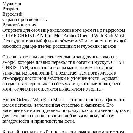
Мужской
Возраст:
Взрослый
Страна производства:
Великобритания
Откройте для себя мир эксклюзивного аромата с парфюмом
CLIVE CHRISTIAN I for Men Amber Oriental With Rich Musk.
Этот удивительный флакон объемом 50 мл станет настоящей
находкой для ценителей роскошных и глубоких запахов.
С первых нот вы ощутите теплые и загадочные аккорды
амбры, которые плавно переходят в богатый мускус. CLIVE
CHRISTIAN, известный своим мастерством создания
уникальных композиций, предлагает вам погрузиться в
атмосферу восточной экзотики и утонченности. Аромат
создан для уверенных в себе мужчин, которые знают, чего
хотят от жизни и стремятся выделяться из толпы.
Amber Oriental With Rich Musk — это не просто парфюм, это
целая история, наполненная страстью и харизмой. Его
насыщенные ноты идеально подойдут как для дневного, так и
для вечернего использования, добавляя вашему образу
загадочности и привлекательности.
Каждый распыляемый пшик этого аромата напомнит о том,