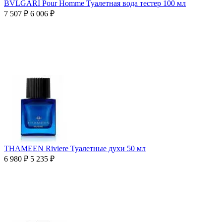
BVLGARI Pour Homme Туалетная вода тестер 100 мл
7 507
₽
6 006
₽
THAMEEN Riviere Туалетные духи 50 мл
6 980
₽
5 235
₽