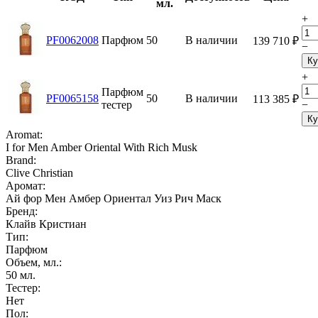
мл.
+
PF0062008
Парфюм
50
В наличии
139 710
₽
−
Ку
+
Парфюм
PF0065158
50
В наличии
113 385
₽
тестер
−
Ку
Aromat:
I for Men Amber Oriental With Rich Musk
Brand:
Clive Christian
Аромат:
Ай фор Мен Амбер Ориентал Уиз Рич Маск
Бренд:
Клайв Кристиан
Тип:
Парфюм
Объем, мл.:
50
мл.
Тестер:
Нет
Пол: