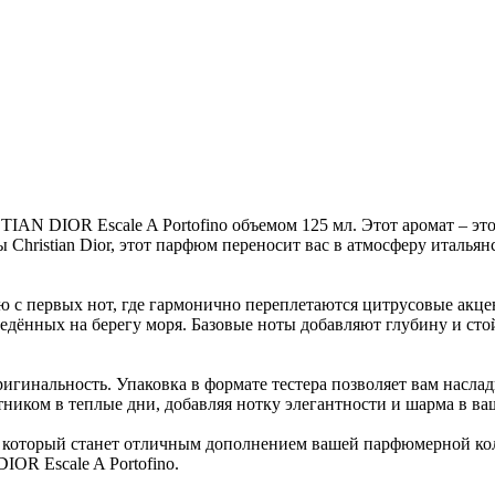
AN DIOR Escale A Portofino объемом 125 мл. Этот аромат – это
Christian Dior, этот парфюм переносит вас в атмосферу италья
ию с первых нот, где гармонично переплетаются цитрусовые акце
ведённых на берегу моря. Базовые ноты добавляют глубину и сто
оригинальность. Упаковка в формате тестера позволяет вам насл
иком в теплые дни, добавляя нотку элегантности и шарма в ваш
, который станет отличным дополнением вашей парфюмерной кол
R Escale A Portofino.