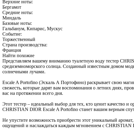
Верхние ноты:
Бергамот
Средние ноты:
Миндаль
Базовые ноты:
Гальбанум, Кипарис, Мускус
Событие:
Торжественный
Страна производства:
Франция
Найти похожие
Представляем вашему вниманию туалетную воду тестер CHRISTI
средиземноморского солнца. Созданный известным домом моды 
солнечными лучами.
Escale A Portofino (Эскаль А Портофино) раскрывает свою маг
свежесть, которые дарят вам воспоминания о летних днях, про
вас на протяжении всего дня.
Этот тестер – идеальный выбор для тех, кто ценит качество и 
CHRISTIAN DIOR Escale A Portofino станет вашим верным спутн
Не упустите возможность приобрести этот уникальный аромат
ощущений и наслаждаться каждым мгновением с CHRISTIAN DIO