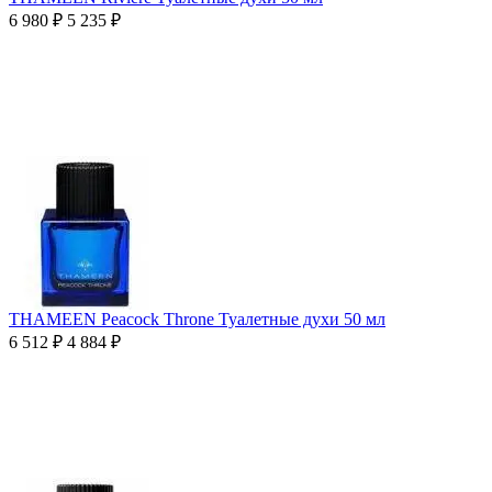
6 980
₽
5 235
₽
THAMEEN Peacock Throne Туалетные духи 50 мл
6 512
₽
4 884
₽