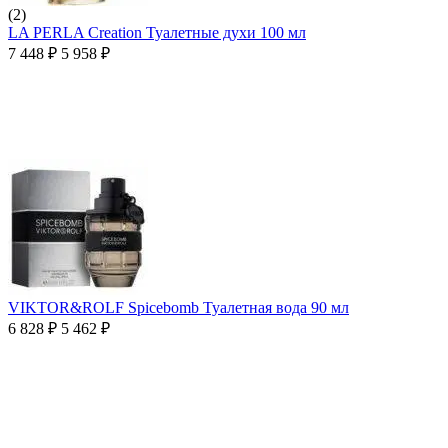
(2)
LA PERLA Creation Туалетные духи 100 мл
7 448
₽
5 958
₽
VIKTOR&ROLF Spicebomb Туалетная вода 90 мл
6 828
₽
5 462
₽