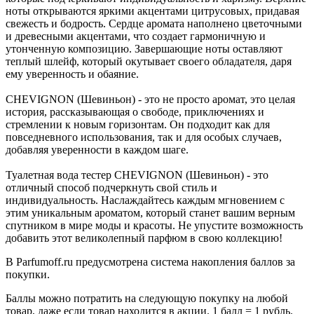
ноты открываются яркими акцентами цитрусовых, придавая
свежесть и бодрость. Сердце аромата наполнено цветочными
и древесными акцентами, что создает гармоничную и
утонченную композицию. Завершающие ноты оставляют
теплый шлейф, который окутывает своего обладателя, даря
ему уверенность и обаяние.
CHEVIGNON (Шевиньон) - это не просто аромат, это целая
история, рассказывающая о свободе, приключениях и
стремлении к новым горизонтам. Он подходит как для
повседневного использования, так и для особых случаев,
добавляя уверенности в каждом шаге.
Туалетная вода тестер CHEVIGNON (Шевиньон) - это
отличный способ подчеркнуть свой стиль и
индивидуальность. Наслаждайтесь каждым мгновением с
этим уникальным ароматом, который станет вашим верным
спутником в мире моды и красоты. Не упустите возможность
добавить этот великолепный парфюм в свою коллекцию!
В Parfumoff.ru предусмотрена система накопления баллов за
покупки.
Баллы можно потратить на следующую покупку на любой
товар, даже если товар находится в акции. 1 балл = 1 рубль.