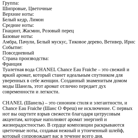
Группа:
Шипровые, Цветочные
Верхние ноты:
Белый кедр, Лимон
Средние ноты:
Гиацинт, Жасмин, Розовый перец
Базовые ноты:
Амбра, Пачули, Белый мускус, Тиковое дерево, Ветивер, Ирис
Событие:
Повседневный
Страна производства:
Франция
Туалетная вода CHANEL Chance Eau Fraiche – это свежий и
яркий аромат, который станет идеальным спутником для
уверенных в себе женщин. Созданный знаменитым домом
моды Шанель, этот аромат отлично передает дух
современности и легкости.
CHANEL (Шанель) – это синоним стиля и элегантности, и
Chance Eau Fraiche (Шанс О Фреш) не исключение. С первых
нот вы ощутите взрыв свежести благодаря цитрусовым
акцентам, которые наполняют аромат энергией и
жизнерадостностью. В сердце композиции раскрываются
цветочные ноты, создавая нежный и утонченный шлейф,
который сопровождает вас в течение всего дня.