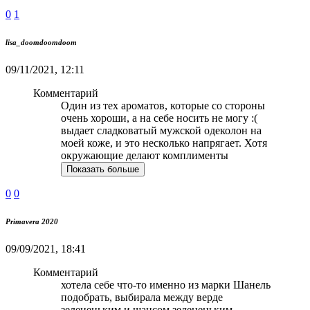
0
1
lisa_doomdoomdoom
09/11/2021, 12:11
Комментарий
Один из тех ароматов, которые со стороны
очень хороши, а на себе носить не могу :(
выдает сладковатый мужской одеколон на
моей коже, и это несколько напрягает. Хотя
окружающие делают комплименты
Показать больше
0
0
Primavera 2020
09/09/2021, 18:41
Комментарий
хотела себе что-то именно из марки Шанель
подобрать, выбирала между верде
зелененьким и шансом зелененьким,