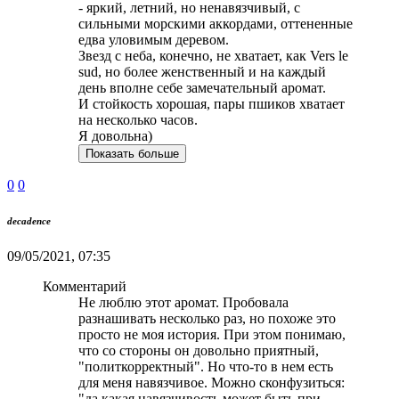
- яркий, летний, но ненавязчивый, с
сильными морскими аккордами, оттененные
едва уловимым деревом.
Звезд с неба, конечно, не хватает, как Vers le
sud, но более женственный и на каждый
день вполне себе замечательный аромат.
И стойкость хорошая, пары пшиков хватает
на несколько часов.
Я довольна)
Показать больше
0
0
decadence
09/05/2021, 07:35
Комментарий
Не люблю этот аромат. Пробовала
разнашивать несколько раз, но похоже это
просто не моя история. При этом понимаю,
что со стороны он довольно приятный,
"политкорректный". Но что-то в нем есть
для меня навязчивое. Можно сконфузиться:
"да какая навязчивость может быть при