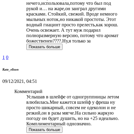
нечего,использовала,потому что был под
рукой и… на жаре,он заиграл другими
красками. Стойкий, свежий. Вроде немного
мыльных ноток,но никакой простоты. Этот
водный гиацинт просто прелесть,как хорош.
Очень освежает. А тут муж подарил
полноразмерную версию, потому что аромат
божественен????.Ну,я только за
Показать больше
1
0
Kate_elison
09/12/2021, 04:51
Комментарий
Услышав в шлейфе от одногруппницы летом
влюбилась.Мне кажется шлейф у фреша ну
просто шикарный, совсем не одеколон и не
резкий,он в разы мягче.На сильно жаркую
погоду он будет душить, но на +25 идеально.
Комплиментарный однозначно.
Показать больше