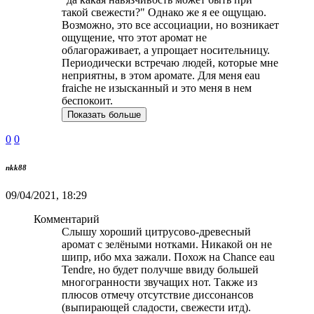
такой свежести?" Однако же я ее ощущаю.
Возможно, это все ассоциации, но возникает
ощущение, что этот аромат не
облагораживает, а упрощает носительницу.
Периодически встречаю людей, которые мне
неприятны, в этом аромате. Для меня eau
fraiche не изысканный и это меня в нем
беспокоит.
Показать больше
0
0
nkk88
09/04/2021, 18:29
Комментарий
Слышу хороший цитрусово-древесный
аромат с зелёными нотками. Никакой он не
шипр, ибо мха зажали. Похож на Chance eau
Tendre, но будет получше ввиду большей
многогранности звучащих нот. Также из
плюсов отмечу отсутствие диссонансов
(выпирающей сладости, свежести итд).