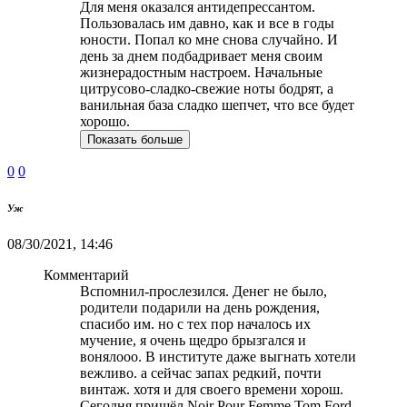
Для меня оказался антидепрессантом.
Пользовалась им давно, как и все в годы
юности. Попал ко мне снова случайно. И
день за днем подбадривает меня своим
жизнерадостным настроем. Начальные
цитрусово-сладко-свежие ноты бодрят, а
ванильная база сладко шепчет, что все будет
хорошо.
Показать больше
0
0
Уж
08/30/2021, 14:46
Комментарий
Вспомнил-прослезился. Денег не было,
родители подарили на день рождения,
спасибо им. но с тех пор началось их
мучение, я очень щедро брызгался и
вонялооо. В институте даже выгнать хотели
вежливо. а сейчас запах редкий, почти
винтаж. хотя и для своего времени хорош.
Сегодня пришёл Noir Pour Femme Tom Ford .