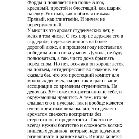
Форды и появляется на полке Amor,
красивый, простой и блестящий, как шарик
на елку. Уютный, как любимая пижама.
Пряный, как глинтвейн. И ничем не
перегруженный.
У многих это аромат студенческих лет, у
меня в том числе. С тех пор не держала его в
гардеробе, переключившись на более
дорогой люкс, а в прошлом году ностальгия
победила и он снова у меня. Думала, не буду
пользоваться, а так, чисто дома брызгать
перед сном. Но нет, все-таки он хорош: легок
на подъем, антидепрессант во флаконе. Не
сказала бы, что это простецкий компот для
молодых девочек, скорее так играют ваши
ассоциации со временем студенчества. На
девочках 30+ тоже смотрится вполне себе, и
окружающим нравится. А тем, кто не
слышал его в нулевые, так и вообще кажется
очень приятным люксом: вот, что делает с
ароматом свежесть восприятия без
стереотипов и предвзятости. Так что не
всегда нужны богатство и сложность всяких
нишевых душилок, которые надо вдумчиво
разнашивать и разнюхивать. Иногда хочется