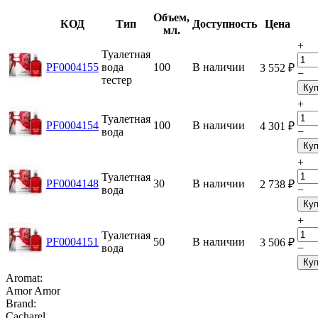
Объем,
КОД
Тип
Доступность
Цена
мл.
+
Туалетная
PF0004155
вода
100
В наличии
3 552
₽
−
тестер
Куп
+
Туалетная
PF0004154
100
В наличии
4 301
₽
вода
−
Куп
+
Туалетная
PF0004148
30
В наличии
2 738
₽
вода
−
Куп
+
Туалетная
PF0004151
50
В наличии
3 506
₽
вода
−
Куп
Aromat:
Amor Amor
Brand:
Cacharel