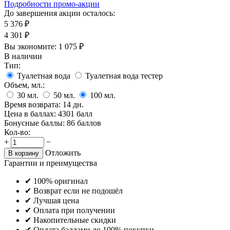
Подробности промо-акции
До завершения акции осталось:
5 376
₽
4 301
₽
Вы экономите:
1 075
₽
В наличии
Тип:
Туалетная вода
Туалетная вода тестер
Объем, мл.:
30
мл.
50
мл.
100
мл.
Время возврата:
14 дн.
Цена в баллах:
4301 балл
Бонусные баллы:
86 баллов
Кол-во:
+
−
Отложить
В корзину
Гарантии и преимущества
✔ 100% оригинал
✔ Возврат если не подошёл
✔ Лучшая цена
✔ Оплата при получении
✔ Накопительные скидки
✔ Оплата баллами до 100% покупки