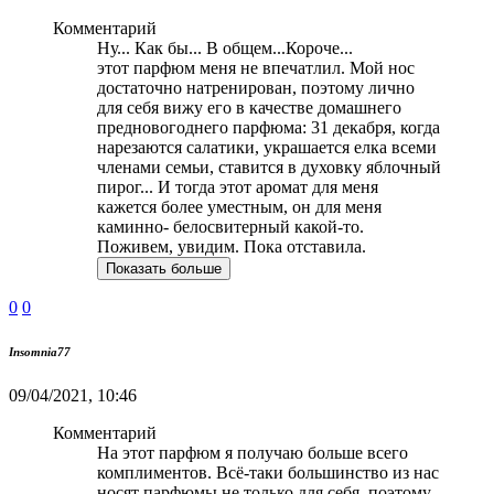
Комментарий
Ну... Как бы... В общем...Короче...
этот парфюм меня не впечатлил. Мой нос
достаточно натренирован, поэтому лично
для себя вижу его в качестве домашнего
предновогоднего парфюма: 31 декабря, когда
нарезаются салатики, украшается елка всеми
членами семьи, ставится в духовку яблочный
пирог... И тогда этот аромат для меня
кажется более уместным, он для меня
каминно- белосвитерный какой-то.
Поживем, увидим. Пока отставила.
Показать больше
0
0
Insomnia77
09/04/2021, 10:46
Комментарий
На этот парфюм я получаю больше всего
комплиментов. Всё-таки большинство из нас
носят парфюмы не только для себя, поэтому