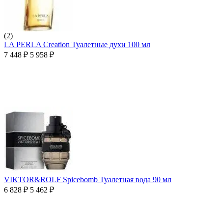
(2)
LA PERLA Creation Туалетные духи 100 мл
7 448
₽
5 958
₽
VIKTOR&ROLF Spicebomb Туалетная вода 90 мл
6 828
₽
5 462
₽