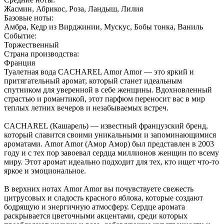
Жасмин, Абрикос, Роза, Ландыш, Лилия
Базовые ноты:
Амбра, Кедр из Вирджинии, Мускус, Бобы тонка, Ваниль
Событие:
Торжественный
Страна производства:
Франция
Туалетная вода CACHAREL Amor Amor — это яркий и
притягательный аромат, который станет идеальным
спутником для уверенной в себе женщины. Вдохновленный
страстью и романтикой, этот парфюм переносит вас в мир
теплых летних вечеров и незабываемых встреч.
CACHAREL (Кашарель) — известный французский бренд,
который славится своими уникальными и запоминающимися
ароматами. Amor Amor (Амор Амор) был представлен в 2003
году и с тех пор завоевал сердца миллионов женщин по всему
миру. Этот аромат идеально подходит для тех, кто ищет что-то
яркое и эмоциональное.
В верхних нотах Amor Amor вы почувствуете свежесть
цитрусовых и сладость красного яблока, которые создают
бодрящую и энергичную атмосферу. Сердце аромата
раскрывается цветочными акцентами, среди которых