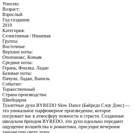
Унисекс
Возраст:
Взрослый
Год создания:
2019
Категория:
Селективная / Нишевая
Группа:
Восточные
Верхние ноты:
Опопанакс, Коньяк
Средние ноты:
Герань, Фиалка, Ладан
Базовые ноты:
Пачули, Ладан, Ваниль
Событие:
Торжественный
Страна производства:
Швейцария
Туалетные духи BYREDO Slow Dance (Байредо Слоу Дэнс) —
это уникальное парфюмерное произведение, которое
погружает вас в атмосферу нежности и страсти. Созданные
шведским брендом BYREDO, эти духи идеально передают
ощущение волшебства и романтики, присущие вечерним
танцам при свете луны.