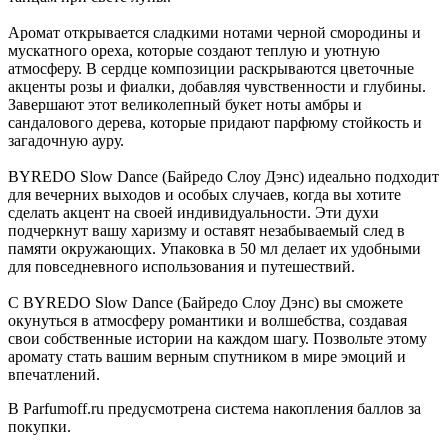
Аромат открывается сладкими нотами черной смородины и
мускатного ореха, которые создают теплую и уютную
атмосферу. В сердце композиции раскрываются цветочные
акценты розы и фиалки, добавляя чувственности и глубины.
Завершают этот великолепный букет ноты амбры и
сандалового дерева, которые придают парфюму стойкость и
загадочную ауру.
BYREDO Slow Dance (Байредо Слоу Дэнс) идеально подходит
для вечерних выходов и особых случаев, когда вы хотите
сделать акцент на своей индивидуальности. Эти духи
подчеркнут вашу харизму и оставят незабываемый след в
памяти окружающих. Упаковка в 50 мл делает их удобными
для повседневного использования и путешествий.
С BYREDO Slow Dance (Байредо Слоу Дэнс) вы сможете
окунуться в атмосферу романтики и волшебства, создавая
свои собственные истории на каждом шагу. Позвольте этому
аромату стать вашим верным спутником в мире эмоций и
впечатлений.
В Parfumoff.ru предусмотрена система накопления баллов за
покупки.