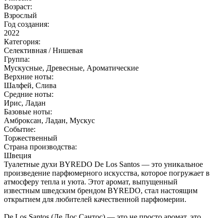
Возраст:
Взрослый
Год создания:
2022
Категория:
Селективная / Нишевая
Группа:
Мускусные, Древесные, Ароматические
Верхние ноты:
Шалфей, Слива
Средние ноты:
Ирис, Ладан
Базовые ноты:
Амброксан, Ладан, Мускус
Событие:
Торжественный
Страна производства:
Швеция
Туалетные духи BYREDO De Los Santos — это уникальное
произведение парфюмерного искусства, которое погружает в
атмосферу тепла и уюта. Этот аромат, выпущенный
известным шведским брендом BYREDO, стал настоящим
открытием для любителей качественной парфюмерии.
De Los Santos (Де Лос Сантос) — это не просто аромат, это