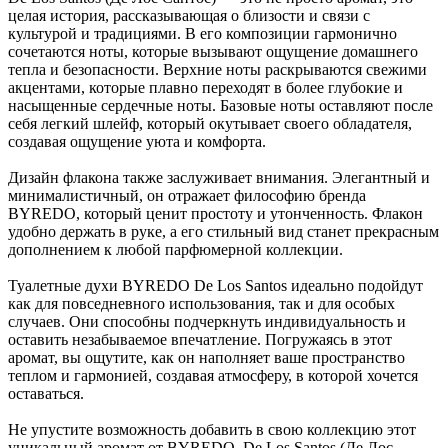
целая история, рассказывающая о близости и связи с
культурой и традициями. В его композиции гармонично
сочетаются ноты, которые вызывают ощущение домашнего
тепла и безопасности. Верхние ноты раскрываются свежими
акцентами, которые плавно переходят в более глубокие и
насыщенные сердечные ноты. Базовые ноты оставляют после
себя легкий шлейф, который окутывает своего обладателя,
создавая ощущение уюта и комфорта.
Дизайн флакона также заслуживает внимания. Элегантный и
минималистичный, он отражает философию бренда
BYREDO, который ценит простоту и утонченность. Флакон
удобно держать в руке, а его стильный вид станет прекрасным
дополнением к любой парфюмерной коллекции.
Туалетные духи BYREDO De Los Santos идеально подойдут
как для повседневного использования, так и для особых
случаев. Они способны подчеркнуть индивидуальность и
оставить незабываемое впечатление. Погружаясь в этот
аромат, вы ощутите, как он наполняет ваше пространство
теплом и гармонией, создавая атмосферу, в которой хочется
оставаться.
Не упустите возможность добавить в свою коллекцию этот
уникальный аромат от BYREDO. De Los Santos (Де Лос