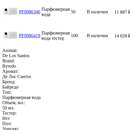
Парфюмерная
PF0086346
50
В наличии
11 887
вода
Парфюмерная
PF0086419
100
В наличии
14 028
вода тестер
Aromat:
De Los Santos
Brand:
Byredo
Аромат:
Де Лос Сантос
Бренд:
Байредо
Тип:
Парфюмерная вода
Объем, мл.:
50
мл.
Тестер:
Нет
Пол:
Унисекс