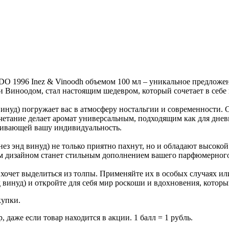
 1996 Inez & Vinoodh объемом 100 мл – уникальное предложен
 Виноодом, стал настоящим шедевром, который сочетает в себе 
инуд) погружает вас в атмосферу ностальгии и современности. 
четание делает аромат универсальным, подходящим как для днев
ркивающей вашу индивидуальность.
з энд винуд) не только приятно пахнут, но и обладают высокой
м дизайном станет стильным дополнением вашего парфюмерного
 хочет выделиться из толпы. Применяйте их в особых случаях ил
винуд) и откройте для себя мир роскоши и вдохновения, которы
купки.
даже если товар находится в акции. 1 балл = 1 рубль.