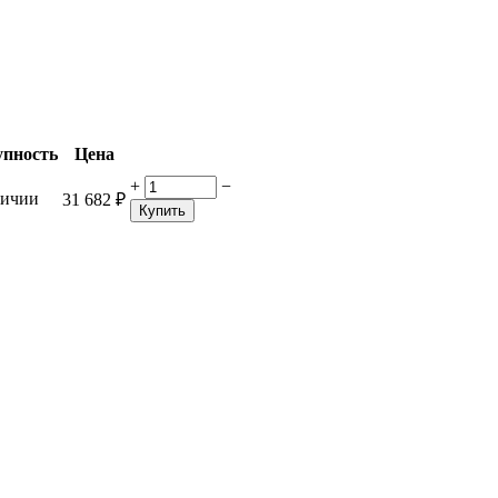
упность
Цена
+
−
личии
31 682
₽
Купить