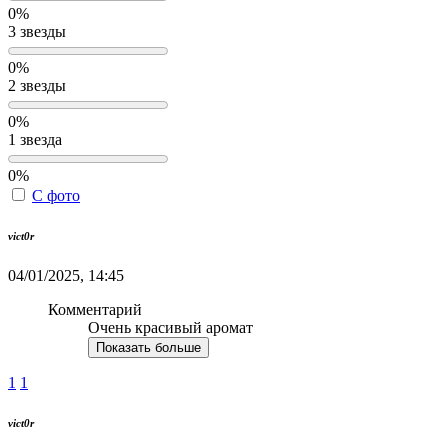
0%
3 звезды
0%
2 звезды
0%
1 звезда
0%
С фото
vict0r
04/01/2025, 14:45
Комментарий
Очень красивый аромат
Показать больше
1
1
vict0r