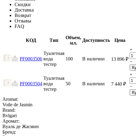
Скидки
Доставка
Возврат
Отзывы
FAQ
Объем,
КОД
Тип
Доступность
Цена
мл.
+
Туалетная
PF0003506
вода
100
В наличии
13 896
₽
−
тестер
К
+
Туалетная
PF0003504
вода
50
В наличии
7 440
₽
−
тестер
К
Aromat:
Voile de Jasmin
Brand:
Bvlgari
Аромат:
Вуаль де Жасмин
Бренд: