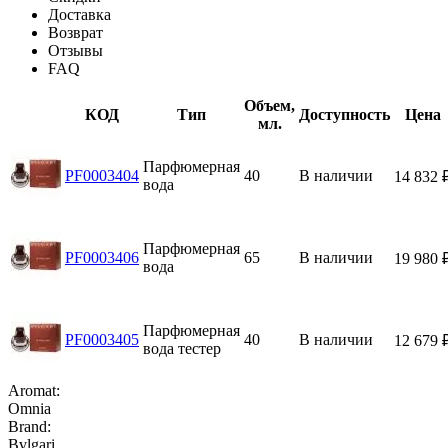
Доставка
Возврат
Отзывы
FAQ
Объем,
КОД
Тип
Доступность
Цена
мл.
Парфюмерная
PF0003404
40
В наличии
14 832
вода
Парфюмерная
PF0003406
65
В наличии
19 980
вода
Парфюмерная
PF0003405
40
В наличии
12 679
вода тестер
Aromat:
Omnia
Brand:
Bvlgari