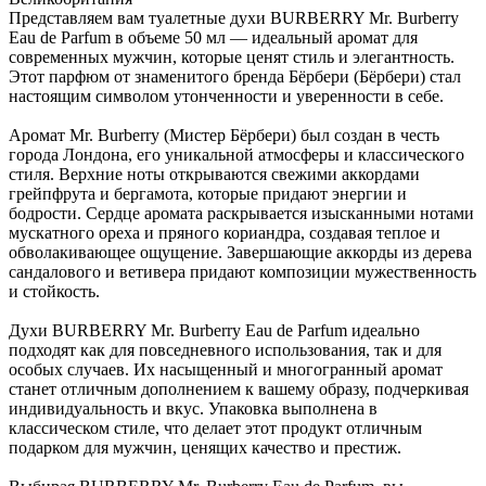
Представляем вам туалетные духи BURBERRY Mr. Burberry
Eau de Parfum в объеме 50 мл — идеальный аромат для
современных мужчин, которые ценят стиль и элегантность.
Этот парфюм от знаменитого бренда Бёрбери (Бёрбери) стал
настоящим символом утонченности и уверенности в себе.
Аромат Mr. Burberry (Мистер Бёрбери) был создан в честь
города Лондона, его уникальной атмосферы и классического
стиля. Верхние ноты открываются свежими аккордами
грейпфрута и бергамота, которые придают энергии и
бодрости. Сердце аромата раскрывается изысканными нотами
мускатного ореха и пряного кориандра, создавая теплое и
обволакивающее ощущение. Завершающие аккорды из дерева
сандалового и ветивера придают композиции мужественность
и стойкость.
Духи BURBERRY Mr. Burberry Eau de Parfum идеально
подходят как для повседневного использования, так и для
особых случаев. Их насыщенный и многогранный аромат
станет отличным дополнением к вашему образу, подчеркивая
индивидуальность и вкус. Упаковка выполнена в
классическом стиле, что делает этот продукт отличным
подарком для мужчин, ценящих качество и престиж.