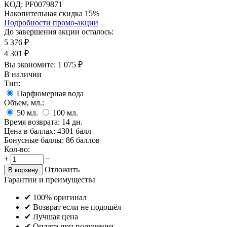
КОД:
PF0079871
Накопительная скидка 15%
Подробности промо-акции
До завершения акции осталось:
5 376
₽
4 301
₽
Вы экономите:
1 075
₽
В наличии
Тип:
Парфюмерная вода
Объем, мл.:
50
мл.
100
мл.
Время возврата:
14 дн.
Цена в баллах:
4301 балл
Бонусные баллы:
86 баллов
Кол-во:
+
−
Отложить
В корзину
Гарантии и преимущества
✔ 100% оригинал
✔ Возврат если не подошёл
✔ Лучшая цена
✔ Оплата при получении