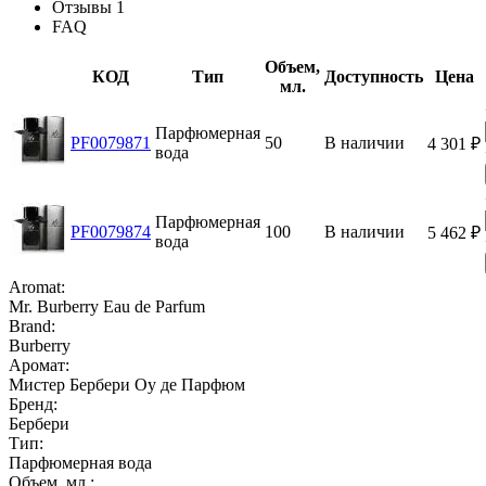
Отзывы
1
FAQ
Объем,
КОД
Тип
Доступность
Цена
мл.
Парфюмерная
PF0079871
50
В наличии
4 301
₽
вода
Парфюмерная
PF0079874
100
В наличии
5 462
₽
вода
Aromat:
Mr. Burberry Eau de Parfum
Brand:
Burberry
Аромат:
Мистер Бербери Оу де Парфюм
Бренд:
Бербери
Тип:
Парфюмерная вода
Объем, мл.: