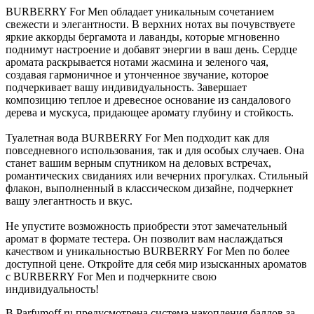
BURBERRY For Men обладает уникальным сочетанием
свежести и элегантности. В верхних нотах вы почувствуете
яркие аккорды бергамота и лаванды, которые мгновенно
поднимут настроение и добавят энергии в ваш день. Сердце
аромата раскрывается нотами жасмина и зеленого чая,
создавая гармоничное и утонченное звучание, которое
подчеркивает вашу индивидуальность. Завершает
композицию теплое и древесное основание из сандалового
дерева и мускуса, придающее аромату глубину и стойкость.
Туалетная вода BURBERRY For Men подходит как для
повседневного использования, так и для особых случаев. Она
станет вашим верным спутником на деловых встречах,
романтических свиданиях или вечерних прогулках. Стильный
флакон, выполненный в классическом дизайне, подчеркнет
вашу элегантность и вкус.
Не упустите возможность приобрести этот замечательный
аромат в формате тестера. Он позволит вам наслаждаться
качеством и уникальностью BURBERRY For Men по более
доступной цене. Откройте для себя мир изысканных ароматов
с BURBERRY For Men и подчеркните свою
индивидуальность!
В Parfumoff.ru предусмотрена система накопления баллов за