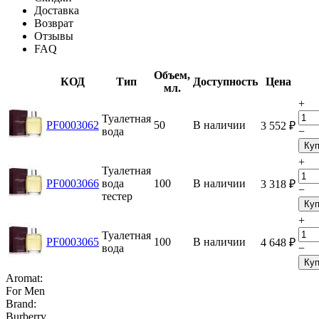
Доставка
Возврат
Отзывы
FAQ
Объем,
КОД
Тип
Доступность
Цена
мл.
+
Туалетная
PF0003062
50
В наличии
3 552
₽
вода
−
Куп
+
Туалетная
PF0003066
вода
100
В наличии
3 318
₽
−
тестер
Куп
+
Туалетная
PF0003065
100
В наличии
4 648
₽
вода
−
Куп
Aromat:
For Men
Brand:
Burberry