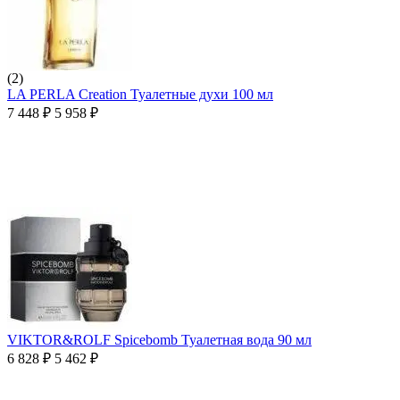
(2)
LA PERLA Creation Туалетные духи 100 мл
7 448
₽
5 958
₽
VIKTOR&ROLF Spicebomb Туалетная вода 90 мл
6 828
₽
5 462
₽