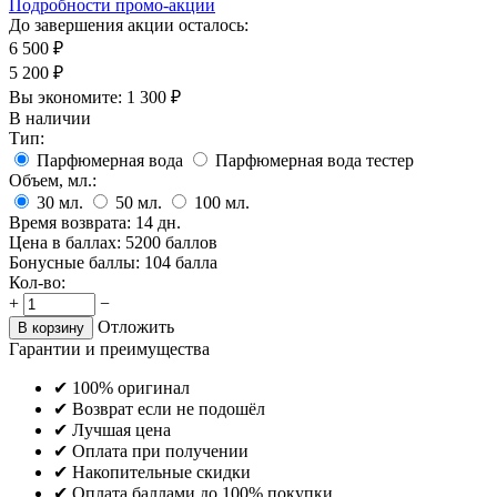
Подробности промо-акции
До завершения акции осталось:
6 500
₽
5 200
₽
Вы экономите:
1 300
₽
В наличии
Тип:
Парфюмерная вода
Парфюмерная вода тестер
Объем, мл.:
30
мл.
50
мл.
100
мл.
Время возврата:
14 дн.
Цена в баллах:
5200 баллов
Бонусные баллы:
104 балла
Кол-во:
+
−
Отложить
В корзину
Гарантии и преимущества
✔ 100% оригинал
✔ Возврат если не подошёл
✔ Лучшая цена
✔ Оплата при получении
✔ Накопительные скидки
✔ Оплата баллами до 100% покупки