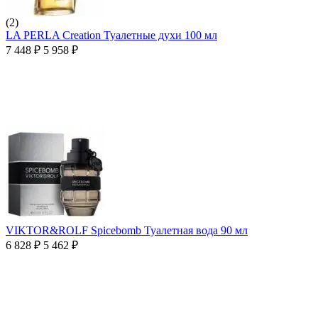
(2)
LA PERLA Creation Туалетные духи 100 мл
7 448
₽
5 958
₽
VIKTOR&ROLF Spicebomb Туалетная вода 90 мл
6 828
₽
5 462
₽