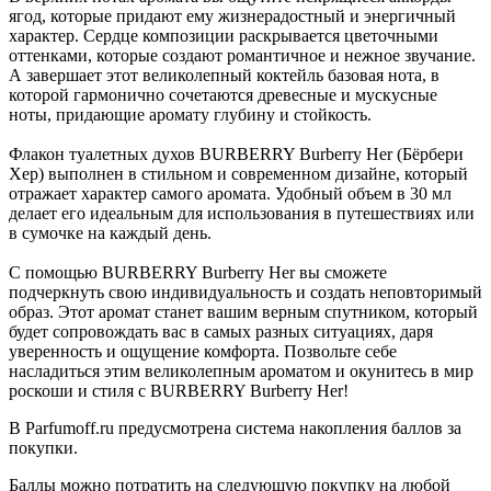
ягод, которые придают ему жизнерадостный и энергичный
характер. Сердце композиции раскрывается цветочными
оттенками, которые создают романтичное и нежное звучание.
А завершает этот великолепный коктейль базовая нота, в
которой гармонично сочетаются древесные и мускусные
ноты, придающие аромату глубину и стойкость.
Флакон туалетных духов BURBERRY Burberry Her (Бёрбери
Хер) выполнен в стильном и современном дизайне, который
отражает характер самого аромата. Удобный объем в 30 мл
делает его идеальным для использования в путешествиях или
в сумочке на каждый день.
С помощью BURBERRY Burberry Her вы сможете
подчеркнуть свою индивидуальность и создать неповторимый
образ. Этот аромат станет вашим верным спутником, который
будет сопровождать вас в самых разных ситуациях, даря
уверенность и ощущение комфорта. Позвольте себе
насладиться этим великолепным ароматом и окунитесь в мир
роскоши и стиля с BURBERRY Burberry Her!
В Parfumoff.ru предусмотрена система накопления баллов за
покупки.
Баллы можно потратить на следующую покупку на любой