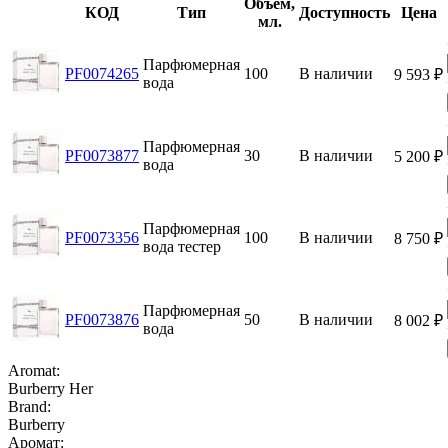
Объем,
КОД
Тип
Доступность
Цена
мл.
Парфюмерная
PF0074265
100
В наличии
9 593
₽
вода
Парфюмерная
PF0073877
30
В наличии
5 200
₽
вода
Парфюмерная
PF0073356
100
В наличии
8 750
₽
вода тестер
Парфюмерная
PF0073876
50
В наличии
8 002
₽
вода
Aromat:
Burberry Her
Brand:
Burberry
Аромат: