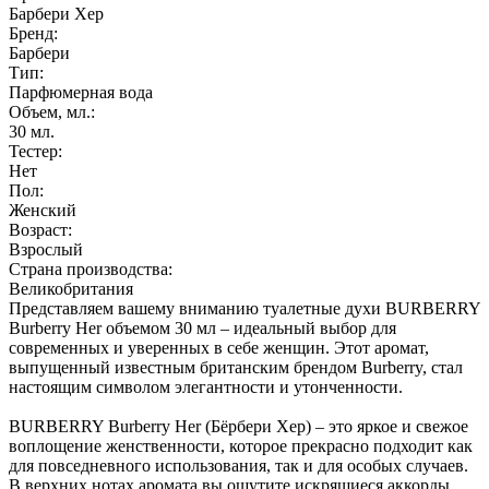
Барбери Хер
Бренд:
Барбери
Тип:
Парфюмерная вода
Объем, мл.:
30
мл.
Тестер:
Нет
Пол:
Женский
Возраст:
Взрослый
Страна производства:
Великобритания
Представляем вашему вниманию туалетные духи BURBERRY
Burberry Her объемом 30 мл – идеальный выбор для
современных и уверенных в себе женщин. Этот аромат,
выпущенный известным британским брендом Burberry, стал
настоящим символом элегантности и утонченности.
BURBERRY Burberry Her (Бёрбери Хер) – это яркое и свежое
воплощение женственности, которое прекрасно подходит как
для повседневного использования, так и для особых случаев.
В верхних нотах аромата вы ощутите искрящиеся аккорды