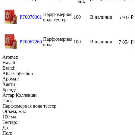
мл.
Парфюмерная
PF0070001
100
В наличии
5 937
₽
вода тестер
Парфюмерная
PF0067260
100
В наличии
7 054
₽
вода
Aromat:
Hayati
Brand:
Attar Collection
Аромат:
Хаяти
Бренд:
Аттар Коллекшн
Тип:
Парфюмерная вода тестер
Объем, мл.:
100
мл.
Тестер:
Да
Пол: