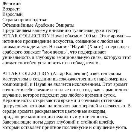
Женский
Возраст:
Взрослый
Страна производства:
Объединённые Арабские Эмираты
Представляем вашему вниманию туалетные духи тестер
ATTAR COLLECTION Hayati объемом 100 мл. Этот аромат —
истинное произведение искусства, созданное с любовью и
вниманием к деталям. Название "Hayati" (Хаяти) в переводе с
арабского означает "моя жизнь", что подчеркивает
уникальность и глубокую эмоциональную связь, которую этот
аромат способен установить с его обладателем.
ATTAR COLLECTION (Аттар Коллекшн) известен своим
мастерством в создании высококачественных парфюмерных
композиций, и Hayati не является исключением. Этот аромат
сочетает в себе свежие и теплые ноты, создавая гармоничное
звучание, которое подходит для любого времени суток.
Верхние ноты открываются яркими и сочными оттенками
цитрусовых, которые наполняют вас энергией и свежестью. В
сердце аромата раскрываются цветочные аккорды,
придающие композиции нежность и утонченность.
Завершающие ноты дарят глубокий и стойкий шлейф,
который оставляет приятное послевкусие и ощущение уюта.