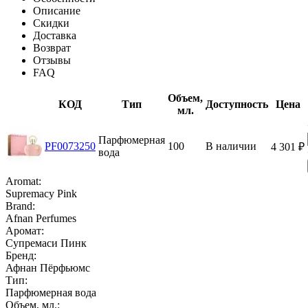
Описание
Скидки
Доставка
Возврат
Отзывы
FAQ
Объем,
КОД
Тип
Доступность
Цена
мл.
Парфюмерная
PF0073250
100
В наличии
4 301
₽
вода
Aromat:
Supremacy Pink
Brand:
Afnan Perfumes
Аромат:
Супремаси Пинк
Бренд:
Афнан Пёрфьюмс
Тип:
Парфюмерная вода
Объем, мл.: