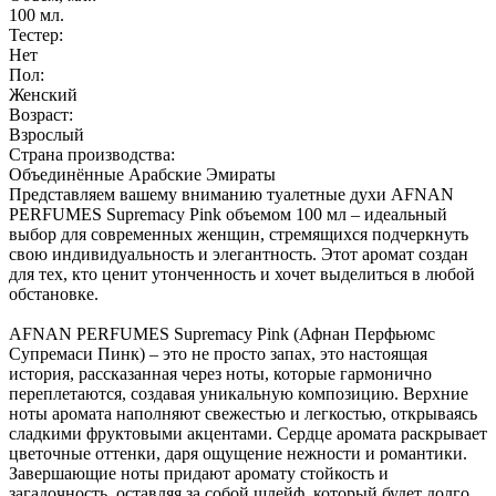
100
мл.
Тестер:
Нет
Пол:
Женский
Возраст:
Взрослый
Страна производства:
Объединённые Арабские Эмираты
Представляем вашему вниманию туалетные духи AFNAN
PERFUMES Supremacy Pink объемом 100 мл – идеальный
выбор для современных женщин, стремящихся подчеркнуть
свою индивидуальность и элегантность. Этот аромат создан
для тех, кто ценит утонченность и хочет выделиться в любой
обстановке.
AFNAN PERFUMES Supremacy Pink (Афнан Перфьюмс
Супремаси Пинк) – это не просто запах, это настоящая
история, рассказанная через ноты, которые гармонично
переплетаются, создавая уникальную композицию. Верхние
ноты аромата наполняют свежестью и легкостью, открываясь
сладкими фруктовыми акцентами. Сердце аромата раскрывает
цветочные оттенки, даря ощущение нежности и романтики.
Завершающие ноты придают аромату стойкость и
загадочность, оставляя за собой шлейф, который будет долго