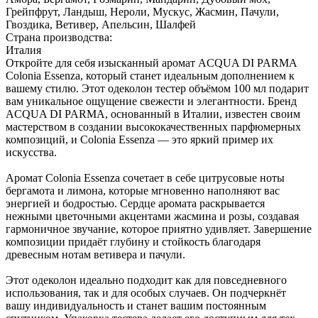
Грейпфрут, Ландыш, Нероли, Мускус, Жасмин, Пачули,
Гвоздика, Ветивер, Апельсин, Шалфей
Страна производства:
Италия
Откройте для себя изысканный аромат ACQUA DI PARMA
Colonia Essenza, который станет идеальным дополнением к
вашему стилю. Этот одеколон тестер объёмом 100 мл подарит
вам уникальное ощущение свежести и элегантности. Бренд
ACQUA DI PARMA, основанный в Италии, известен своим
мастерством в создании высококачественных парфюмерных
композиций, и Colonia Essenza — это яркий пример их
искусства.
Аромат Colonia Essenza сочетает в себе цитрусовые ноты
бергамота и лимона, которые мгновенно наполняют вас
энергией и бодростью. Сердце аромата раскрывается
нежными цветочными акцентами жасмина и розы, создавая
гармоничное звучание, которое приятно удивляет. Завершение
композиции придаёт глубину и стойкость благодаря
древесным нотам ветивера и пачули.
Этот одеколон идеально подходит как для повседневного
использования, так и для особых случаев. Он подчеркнёт
вашу индивидуальность и станет вашим постоянным