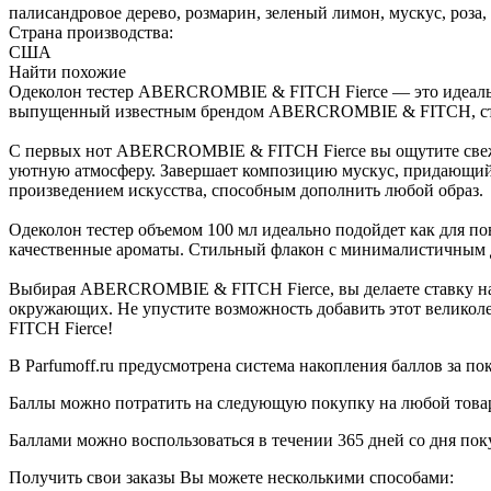
палисандровое дерево, розмарин, зеленый лимон, мускус, роза,
Страна производства:
США
Найти похожие
Одеколон тестер ABERCROMBIE & FITCH Fierce — это идеальны
выпущенный известным брендом ABERCROMBIE & FITCH, стал 
С первых нот ABERCROMBIE & FITCH Fierce вы ощутите свежес
уютную атмосферу. Завершает композицию мускус, придающий
произведением искусства, способным дополнить любой образ.
Одеколон тестер объемом 100 мл идеально подойдет как для по
качественные ароматы. Стильный флакон с минималистичным д
Выбирая ABERCROMBIE & FITCH Fierce, вы делаете ставку на 
окружающих. Не упустите возможность добавить этот великол
FITCH Fierce!
В Parfumoff.ru предусмотрена система накопления баллов за по
Баллы можно потратить на следующую покупку на любой товар, 
Баллами можно воспользоваться в течении 365 дней со дня по
Получить свои заказы Вы можете несколькими способами: