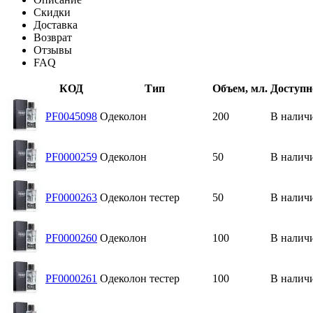
Скидки
Доставка
Возврат
Отзывы
FAQ
КОД
Тип
Объем, мл.
Доступн
PF0045098
Одеколон
200
В налич
PF0000259
Одеколон
50
В налич
PF0000263
Одеколон тестер
50
В налич
PF0000260
Одеколон
100
В налич
PF0000261
Одеколон тестер
100
В налич