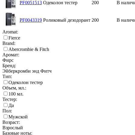
PF0051513
Одеколон тестер
200
В налич
PF0043319
Роликовый дезодорант
200
В налич
Aromat:
Fierce
Brand:
Abercrombie & Fitch
Аромат:
Фирс
Бренд:
Эйберкромби энд Фитч
Тип:
Одеколон тестер
Объем, мл.:
100
мл.
Тестер:
Да
Пол:
Мужской
Возраст:
Взрослый
Базовые ноты: