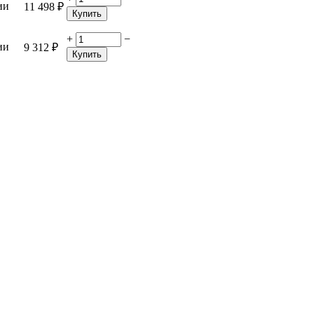
ии
11 498
₽
Купить
+
−
ии
9 312
₽
Купить