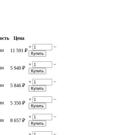
ость
Цена
+
−
ии
11 591
₽
Купить
+
−
ии
5 940
₽
Купить
+
−
ии
5 846
₽
Купить
+
−
ии
5 350
₽
Купить
+
−
ии
8 657
₽
Купить
+
−