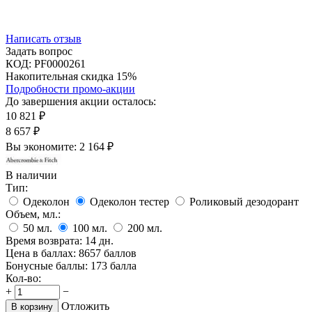
Написать отзыв
Задать вопрос
КОД:
PF0000261
Накопительная скидка 15%
Подробности промо-акции
До завершения акции осталось:
10 821
₽
8 657
₽
Вы экономите:
2 164
₽
В наличии
Тип:
Одеколон
Одеколон тестер
Роликовый дезодорант
Объем, мл.:
50
мл.
100
мл.
200
мл.
Время возврата:
14 дн.
Цена в баллах:
8657 баллов
Бонусные баллы:
173 балла
Кол-во:
+
−
Отложить
В корзину