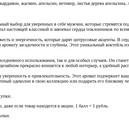
 кардамон, жасмин, апельсин, ветивер, листья дерева апельсина,
й выбор для уверенных в себе мужчин, которые стремятся подч
настоящей классикой и завоевал сердца поклонников по всем
ть и энергичность, которые дарят цитрусовые акценты. В серд
 аромату загадочности и глубины. Этот уникальный коктейль 
вседневного использования, так и для особых случаев. Он стан
изайном прекрасно впишется в любой интерьер, а удобный расп
уверенность и привлекательность. Этот аромат подчеркнет вашу
епный одеколон в свою коллекцию или подарить его близкому 
купки.
даже если товар находится в акции. 1 балл = 1 рубль.
купки.