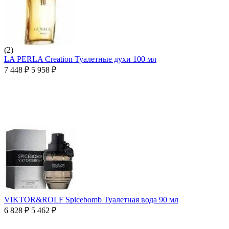
(2)
LA PERLA Creation Туалетные духи 100 мл
7 448
₽
5 958
₽
VIKTOR&ROLF Spicebomb Туалетная вода 90 мл
6 828
₽
5 462
₽