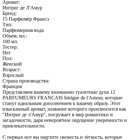
Аромат:
Интриг де Л'Амур
Бренд:
15 Парфюмёр Франсэ
Тип:
Парфюмерная вода
Объем, мл.:
100
мл.
Тестер:
Нет
Пол:
Женский
Возраст:
Взрослый
Страна производства:
Франция
Представляем вашему вниманию туалетные духи 12
PARFUMEURS FRANCAIS Intrigue de l'Amour, которые
станут идеальным дополнением к вашему образу. Этот
изысканный аромат, название которого произносится как
"Интриг де л'Амур", погружает в мир романтики и
загадочности, даря невероятное ощущение уверенности и
привлекательности.
С первых нот вы ощутите свежесть и лёгкость, которые