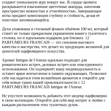
создают уникальную ауру вокруг вас. В сердце аромата
раскрываются изысканные цветочные аккорды, наполняя
пространство нежностью и утончённостью. Завершающие
ноты придают композиции глубину и стойкость, делая её
поистине запоминающейся.
Духи упакованы в стильный флакон объёмом 100 мл, который
станет не только прекрасным украшением вашего туалетного
столика, но и идеальным подарком для близких. 12
PARFUMEURS FRANCAIS — это синоним высокого
качества и мастерства, что делает их продукцию желанной для
ценителей парфюмерного искусства.
Аромат Intrigue de l'Amour идеально подходит для
романтических встреч, деловых встреч или повседневного
использования. Он подчеркнёт вашу индивидуальность и
оставит яркое впечатление в памяти окружающих. Позвольте
себе насладиться этим волшебным ароматом и откройте для
себя новые грани вашей привлекательности с 12
PARFUMEURS FRANCAIS Intrigue de l'Amour.
Не упустите возможность добавить этот шедевр парфюмерии
в свою коллекцию. Откройте для себя мир интриг и любви с
каждым распылением этих туалетных духов.