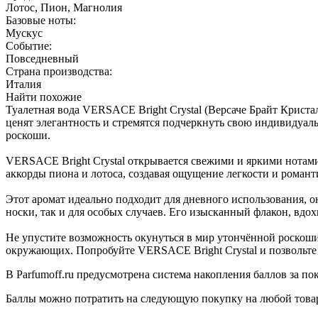
Лотос, Пион, Магнолия
Базовые ноты:
Мускус
Событие:
Повседневный
Страна производства:
Италия
Найти похожие
Туалетная вода VERSACE Bright Crystal (Версаче Брайт Крист
ценят элегантность и стремятся подчеркнуть свою индивидуаль
роскоши.
VERSACE Bright Crystal открывается свежими и яркими нотам
аккорды пиона и лотоса, создавая ощущение легкости и роман
Этот аромат идеально подходит для дневного использования, 
носки, так и для особых случаев. Его изысканный флакон, вд
Не упустите возможность окунуться в мир утончённой роскоши
окружающих. Попробуйте VERSACE Bright Crystal и позвольте 
В Parfumoff.ru предусмотрена система накопления баллов за по
Баллы можно потратить на следующую покупку на любой товар, 