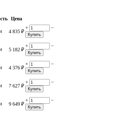
сть
Цена
+
−
и
4 835
₽
Купить
+
−
и
5 182
₽
Купить
+
−
и
4 376
₽
Купить
+
−
и
7 627
₽
Купить
+
−
и
9 649
₽
Купить