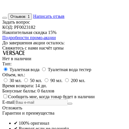
Написать отзыв
Отзывов: 1
Задать вопрос
КОД:
PF0023182
Накопительная скидка 15%
Подробности промо-акции
До завершения акции осталось:
Свяжитесь с нами насчёт цены
Нет в наличии
Тип:
Туалетная вода
Туалетная вода тестер
Объем, мл.:
30
мл.
50
мл.
90
мл.
200
мл.
Время возврата:
14 дн.
Бонусные баллы:
0 баллов
Сообщить мне, когда товар будет в наличии
E-mail
Отложить
Гарантии и преимущества
✔ 100% оригинал
✔ Возврат если не подошёл