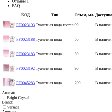
Отзывы
1
FAQ
КОД
Тип
Объем, мл.
Доступно
PF0023193
Туалетная вода тестер
90
В наличи
PF0023188
Туалетная вода
50
В наличи
PF0023183
Туалетная вода
30
В наличи
PF0023192
Туалетная вода
90
В наличи
PF0045283
Туалетная вода
200
В наличи
Aromat:
Bright Crystal
Brand:
Versace
Аромат: