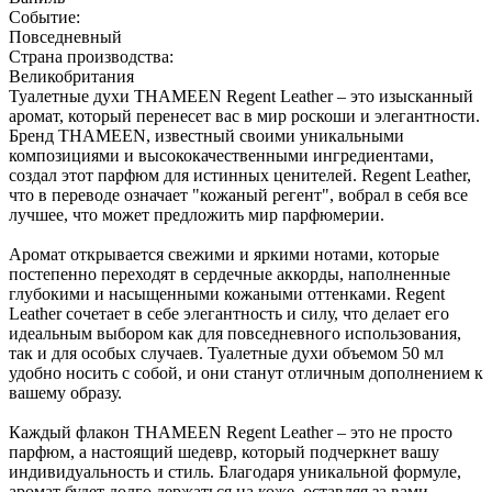
Событие:
Повседневный
Страна производства:
Великобритания
Туалетные духи THAMEEN Regent Leather – это изысканный
аромат, который перенесет вас в мир роскоши и элегантности.
Бренд THAMEEN, известный своими уникальными
композициями и высококачественными ингредиентами,
создал этот парфюм для истинных ценителей. Regent Leather,
что в переводе означает "кожаный регент", вобрал в себя все
лучшее, что может предложить мир парфюмерии.
Аромат открывается свежими и яркими нотами, которые
постепенно переходят в сердечные аккорды, наполненные
глубокими и насыщенными кожаными оттенками. Regent
Leather сочетает в себе элегантность и силу, что делает его
идеальным выбором как для повседневного использования,
так и для особых случаев. Туалетные духи объемом 50 мл
удобно носить с собой, и они станут отличным дополнением к
вашему образу.
Каждый флакон THAMEEN Regent Leather – это не просто
парфюм, а настоящий шедевр, который подчеркнет вашу
индивидуальность и стиль. Благодаря уникальной формуле,
аромат будет долго держаться на коже, оставляя за вами