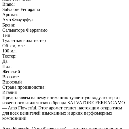
Brand:
Salvatore Ferragamo
Аромат:
Амо Флауэрфул
Бренд:
Сальваторе Феррагамо
Тип:
Туалетная вода тестер
Объем, мл.:
100
мл.
Тестер:
Да
Пол:
Женский
Возраст:
Взрослый
Страна производства:
Италия
Представляем вашему вниманию туалетную воду-тестер от
известного итальянского бренда SALVATORE FERRAGAMO
— Amo Flowerful. Этот аромат станет настоящим открытием
для всех ценителей изысканных и ярких парфюмерных
композиций.
Amo Flowerful (Амо Фловерфул) — это ода женственности и