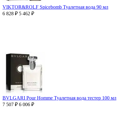
VIKTOR&ROLF Spicebomb Туалетная вода 90 мл
6 828
₽
5 462
₽
BVLGARI Pour Homme Туалетная вода тестер 100 мл
7 507
₽
6 006
₽