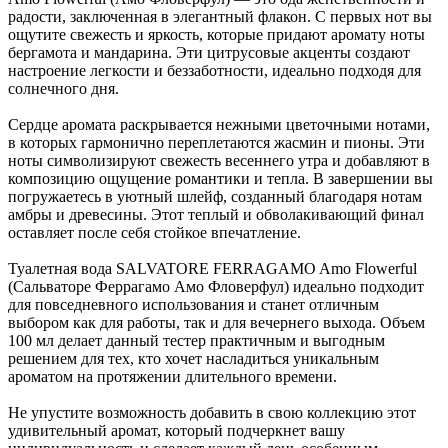
радости, заключенная в элегантный флакон. С первых нот вы
ощутите свежесть и яркость, которые придают аромату ноты
бергамота и мандарина. Эти цитрусовые акценты создают
настроение легкости и беззаботности, идеально подходя для
солнечного дня.
Сердце аромата раскрывается нежными цветочными нотами,
в которых гармонично переплетаются жасмин и пионы. Эти
ноты символизируют свежесть весеннего утра и добавляют в
композицию ощущение романтики и тепла. В завершении вы
погружаетесь в уютный шлейф, созданный благодаря нотам
амбры и древесины. Этот теплый и обволакивающий финал
оставляет после себя стойкое впечатление.
Туалетная вода SALVATORE FERRAGAMO Amo Flowerful
(Сальваторе Феррагамо Амо Фловерфул) идеально подходит
для повседневного использования и станет отличным
выбором как для работы, так и для вечернего выхода. Объем
100 мл делает данный тестер практичным и выгодным
решением для тех, кто хочет насладиться уникальным
ароматом на протяжении длительного времени.
Не упустите возможность добавить в свою коллекцию этот
удивительный аромат, который подчеркнет вашу