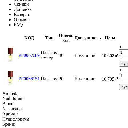
Скидки
Доставка
Возврат
Отзывы
FAQ
Объем,
КОД
Тип
Доступность
Цена
мл.
+
Парфюм
PF0067689
30
В наличии
10 608
₽
тестер
−
Куп
+
PF0066151
Парфюм
30
В наличии
10 795
₽
−
Куп
Aromat:
Nudiflorum
Brand:
Nasomatto
Аромат:
Нудифлораум
Бренд: