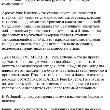
композицию.
Аромат Pure Extreme – это смелое сочетание свежести и
глубины. Он начинается с ярких нот цитрусовых, которые
мгновенно поднимают настроение и наполняют энергией.
Сердце композиции раскрывается цветочными акцентами,
добавляющими утонченности и нежности, а базовые ноты
древесных и мускусных аккордов создают стойкий и
запоминающийся шлейф. Этот парфюм идеально подходит
как для дневного, так и для вечернего использования,
подчеркивая вашу индивидуальность и стиль.
Духи MARTINE MICALLEF Pure Extreme – это не просто
аромат, это настоящая эмоция, способная вдохновить и
окутать вас атмосферой загадочности. Каждый раз, когда вы
нанесете этот парфюм, вы будете чувствовать себя уверенно и
привлекательно. Подарите себе или своим близким кусочек
роскоши с MARTINE MICALLEF Pure Extreme. Не упустите
возможность добавить этот великолепный аромат в свою
коллекцию и насладиться его неповторимым звучанием!
В Parfumoff.ru предусмотрена система накопления баллов за
покупки.
Баллы можно потратить на следующую покупку на любой