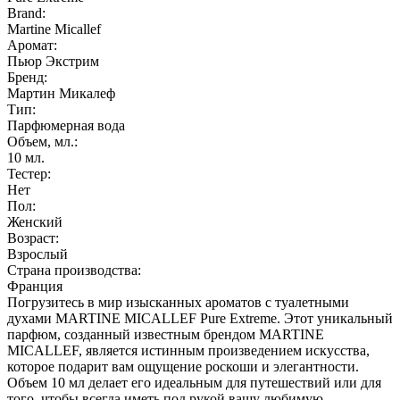
Brand:
Martine Micallef
Аромат:
Пьюр Экстрим
Бренд:
Мартин Микалеф
Тип:
Парфюмерная вода
Объем, мл.:
10
мл.
Тестер:
Нет
Пол:
Женский
Возраст:
Взрослый
Страна производства:
Франция
Погрузитесь в мир изысканных ароматов с туалетными
духами MARTINE MICALLEF Pure Extreme. Этот уникальный
парфюм, созданный известным брендом MARTINE
MICALLEF, является истинным произведением искусства,
которое подарит вам ощущение роскоши и элегантности.
Объем 10 мл делает его идеальным для путешествий или для
того, чтобы всегда иметь под рукой вашу любимую