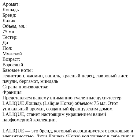
Аромат:
Лошадь
Бренд:
Лалик
Объем, мл.:
75
мл.
Тестер:
Да
Пол:
Мужской
Возраст:
Взрослый
Базовые ноты:
гелиотроп, жасмин, ваниль, красный перец, лавровый лист,
пачули, бергамот, миндаль
Страна производства:
Франция
Представляем вашему вниманию туалетные духи-тестер
LALIQUE Лошадь (Lalique Horse) объемом 75 мл. Этот
уникальный аромат, созданный французским домом
LALIQUE, станет настоящим украшением вашей
парфюмерной коллекции.
LALIQUE — это бренд, который ассоциируется с роскошью и
элегантностью. Духи Лошадь (Horse) воплощают в себе силу и