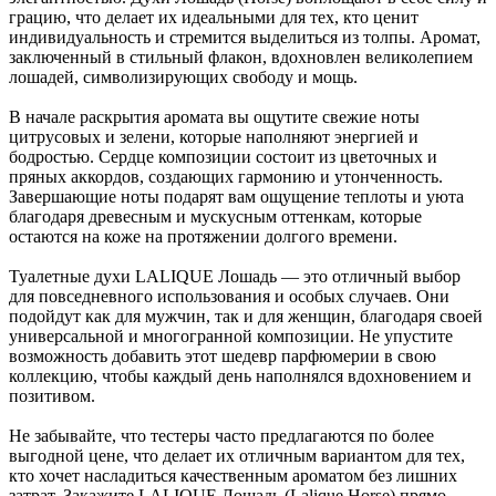
грацию, что делает их идеальными для тех, кто ценит
индивидуальность и стремится выделиться из толпы. Аромат,
заключенный в стильный флакон, вдохновлен великолепием
лошадей, символизирующих свободу и мощь.
В начале раскрытия аромата вы ощутите свежие ноты
цитрусовых и зелени, которые наполняют энергией и
бодростью. Сердце композиции состоит из цветочных и
пряных аккордов, создающих гармонию и утонченность.
Завершающие ноты подарят вам ощущение теплоты и уюта
благодаря древесным и мускусным оттенкам, которые
остаются на коже на протяжении долгого времени.
Туалетные духи LALIQUE Лошадь — это отличный выбор
для повседневного использования и особых случаев. Они
подойдут как для мужчин, так и для женщин, благодаря своей
универсальной и многогранной композиции. Не упустите
возможность добавить этот шедевр парфюмерии в свою
коллекцию, чтобы каждый день наполнялся вдохновением и
позитивом.
Не забывайте, что тестеры часто предлагаются по более
выгодной цене, что делает их отличным вариантом для тех,
кто хочет насладиться качественным ароматом без лишних
затрат. Закажите LALIQUE Лошадь (Lalique Horse) прямо